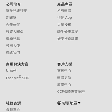
公司簡介
產品專區
關於訊連科技
所有軟體
新聞室
行動 App
合作伙伴
大量授權
投資人關係
師生優惠專案
職缺訊息
好友推薦計畫
校園大使
聯絡我們
商用解決方案
客戶支援
U 系列
支援中心
®
軟體更新
FaceMe
SDK
教學中心
CCP國際專業認證
社群資源
變更地區
會員專區