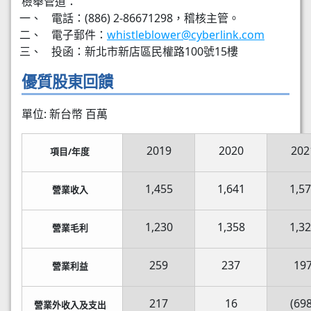
檢舉管道：
電話：(886) 2-86671298，稽核主管。
電子郵件：
whistleblower@cyberlink.com
投函：新北市新店區民權路100號15樓
優質股東回饋
單位: 新台幣 百萬
2019
2020
202
項目/年度
1,455
1,641
1,5
營業收入
1,230
1,358
1,3
營業毛利
259
237
19
營業利益
217
16
(698
營業外收入及支出