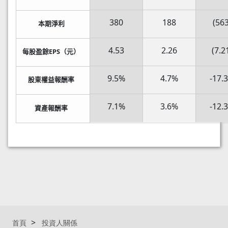
380
188
(563
本期淨利
4.53
2.26
(7.2
每股盈餘EPS（元）
9.5%
4.7%
-17.
股東權益報酬率
7.1%
3.6%
-12.
資產報酬率
首頁
投資人關係