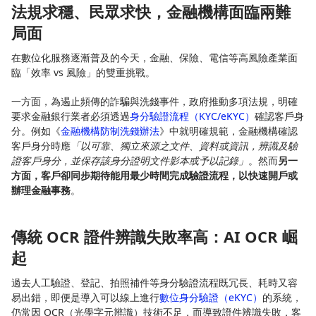
法規求穩、民眾求快，金融機構面臨兩難
局面
在數位化服務逐漸普及的今天，金融、保險、電信等高風險產業面
臨「效率 vs 風險」的雙重挑戰。
一方面，為遏止頻傳的詐騙與洗錢事件，政府推動多項法規，明確
要求金融銀行業者必須透過
身分驗證流程（KYC/eKYC）
確認客戶身
分。例如《
金融機構防制洗錢辦法
》中就明確規範，金融機構確認
客戶身分時應
「以可靠、獨立來源之文件、資料或資訊，辨識及驗
證客戶身分，並保存該身分證明文件影本或予以記錄」
。然而
另一
方面，客戶卻同步期待能用最少時間完成驗證流程，以快速開戶或
辦理金融事務
。
傳統 OCR 證件辨識失敗率高：AI OCR 崛
起
過去人工驗證、登記、拍照補件等身分驗證流程既冗長、耗時又容
易出錯，即便是導入可以線上進行
數位身分驗證（eKYC）
的系統，
仍常因 OCR（光學字元辨識）技術不足，而導致證件辨識失敗，客