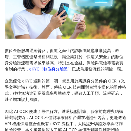
數位金融服務逐漸普及，但隨之而生的詐騙風險也漸漸提高，政
府、主管機關也祭出相關法規，讓企業對於「快速又安全」的數位
身分驗證流程需求越來越高。特別是在金融、保險與電信等需要實
名制的行業，
eKYC（數位身分驗證）
已成為服務流程的關鍵一環。
企業優化 eKYC 遇到的第一關，就是用於辨識身分證件的 OCR（光
學文字辨識）技術。然而，傳統 OCR 技術面對台灣多樣化的證件格
式，往往無法達到高辨識率與準確度，導致人工干預、流程延宕，
甚至增加誤判風險。
因此 AI OCR 便成了最佳解方。透過模型訓練、影像前處理與結構
辨識等技術，AI OCR 不僅能準確解析台灣在地證件內容，更能透過
API 模組快速整合至既有 eKYC 流程中，大幅提升驗證效率與防詐
風險控管。本文將帶你深入了解 AI OCR 如何改變證件辨識體驗，