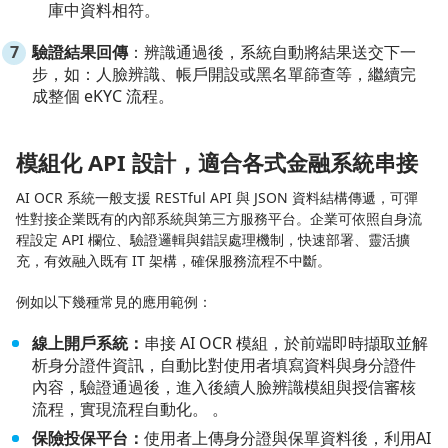
庫中資料相符。
驗證結果回傳
：辨識通過後，系統自動將結果送交下一
步，如：人臉辨識、帳戶開設或黑名單篩查等，繼續完
成整個 eKYC 流程。
模組化 API 設計，適合各式金融系統串接
AI OCR 系統一般支援 RESTful API 與 JSON 資料結構傳遞，可彈
性對接企業既有的內部系統與第三方服務平台。企業可依照自身流
程設定 API 欄位、驗證邏輯與錯誤處理機制，快速部署、靈活擴
充，有效融入既有 IT 架構，確保服務流程不中斷。
例如以下幾種常見的應用範例：
線上開戶系統：
串接 AI OCR 模組，於前端即時擷取並解
析身分證件資訊，自動比對使用者填寫資料與身分證件
內容，驗證通過後，進入後續人臉辨識模組與授信審核
流程，實現流程自動化。 。
保險投保平台：
使用者上傳身分證與保單資料後，利用AI