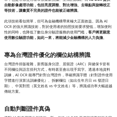
自動影像處理功能，包括亮度調整、對比增強、去噪點與旋轉校正
等技術，讓畫質不完美的證件也能被正確辨識
。
此項技術看似簡單，但可為金融機構帶來極大正面效益。因為 AI
OCR 的強大辨識技術，對於使用者的拍照技術要求變低，增加便利
性的同時，也降低了數位身分驗證服務的使用門檻，
客戶將更願意
使用數位驗證功能，如此一來，將能減少金融機構的人力負擔
。
專為台灣證件優化的欄位結構辨識
台灣證件排版複雜，新舊版身分證、居留證（ARC）與健保卡皆有
不同欄位與語言排列方式，有時甚至會出現手寫字。透過本地資料
訓練，AI OCR 能專門針對台灣證件，準確辨識字體（針對證件使用
字體進行演算法訓練優化）、拆解欄位（如出生年月日 vs 發證日
期）、中英對照（英文姓名 vs 中文姓名）等，辨識成功率大幅超越
傳統方案。
自動判斷證件真偽