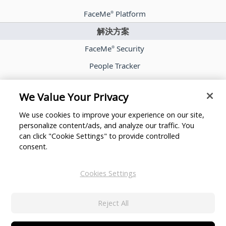
FaceMe
Platform
®
解決方案
FaceMe
Security
®
People Tracker
FaceMe
eKYC
®
We Value Your Privacy
案例分享
We use cookies to improve your experience on our site,
部落格
personalize content/ads, and analyze our traffic. You
新聞室
can click "Cookie Settings" to provide controlled
consent.
合作夥伴
關於訊連科技
Cookies Settings
聯絡我們
Reject All