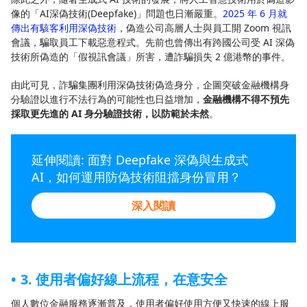
像的「AI深偽技術(Deepfake)」問題也日漸嚴重。
2025 年 6 月就
傳出有駭客利用深偽技術
，偽造公司高層人士與員工開 Zoom 視訊
會議，騙取員工下載惡意程式。先前也曾傳出有跨國公司受 AI 深偽
技術所偽造的「假視訊會議」所害，遭詐騙損失 2 億港幣的事件。
由此可見，詐騙集團利用深偽技術偽造身分，企圖突破金融機構身
分驗證以進行不法行為的可能性也日益增加，
金融機構不得不預先
採取更先進的 AI 身分驗證技術，以防範於未然
。
延伸閱讀: 面對 Deepfake 深偽與生成式
AI，如何運用防偽技術阻擋身份冒用？
深入閱讀
3. 使用者偏好線上流程，在意安全
個人數位金融服務逐漸普及，使用者偏好使用方便又快速的線上服