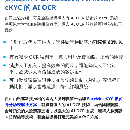
eKYC 的 AI OCR
如同上述介紹，可見金融機構導入有 AI OCR 技術的 eKYC 系統，
將可以大大增加金融服務效率。導入 AI OCR 的效益可體現在以下
幾點：
自動化取代人工鍵入，證件驗證時間平均
可縮短 80% 以
上
有效減少 OCR 誤判率，免去用戶反覆拍照、上傳的困擾
減少人工介入，提高效率的同時，還能降低人工出錯
率，並減少人為疏漏造成的客訴案件
可自動辨識偽造證件，並與洗錢防制（AML）等流程自
動比對，減少審核疏漏，降低詐騙風險
例如
由訊連科技推出的國內人臉辨識第一品牌
FaceMe eKYC 數位
身分驗證解決方案
，就擁有
強大的 AI OCR 技術
，結合國際認證、
全球頂尖的人臉辨識技術，
以強大的 AI OCR 系統＋精準人臉辨識
＋防深偽等技術
，替金融機構打造完美的 eKYC 方案
。