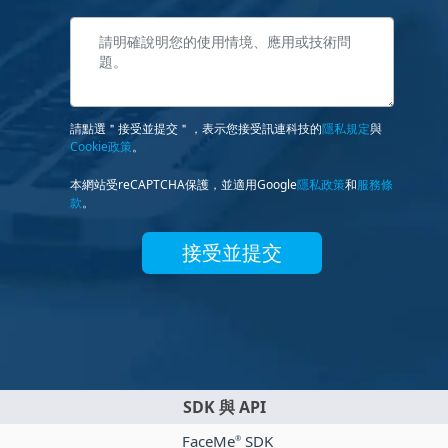
請點選＂接受並提交＂，表示您接受訊連科技的
隱私規定
與
Cookie政策
。
本網站受reCAPTCHA保護，並適用Google
隱私政策
和
服務條
款
。
接受並提交
SDK 與 API
FaceMe
SDK
®