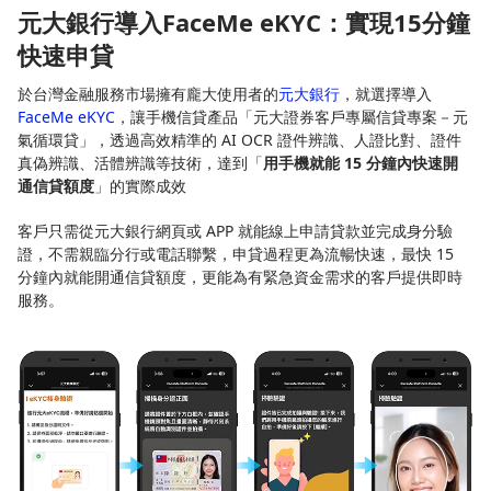
元大銀行導入FaceMe eKYC：實現15分鐘
快速申貸
於台灣金融服務市場擁有龐大使用者的
元大銀行
，就選擇導入
FaceMe eKYC
，讓手機信貸產品「元大證券客戶專屬信貸專案－元
氣循環貸」，透過高效精準的 AI OCR 證件辨識、人證比對、證件
真偽辨識、活體辨識等技術，達到「
用手機就能 15 分鐘內快速開
通信貸額度
」的實際成效
客戶只需從元大銀行網頁或 APP 就能線上申請貸款並完成身分驗
證，不需親臨分行或電話聯繫，申貸過程更為流暢快速，最快 15
分鐘內就能開通信貸額度，更能為有緊急資金需求的客戶提供即時
服務。