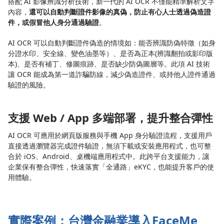
搭配 AI 影像辨識分析技術，新一代的 AI OCR 不僅能精準解析文字
內容，
還可以自動判斷證件影像的真偽，防止有心人士透過偽造證
件，或假冒他人身分通過驗證
。
AI OCR 可以自動判斷證件偽造的情境如：能否辨識防偽特徵（如身
分證水印、安全線、變色油墨等）、是否為正本(辨識翻拍或影印版
本)、是否有補丁、修圖痕跡、是否缺少防偽圖層等。此項 AI 技術
讓 OCR 能成為第一道詐騙防線，減少偽造證件、或持他人證件通過
驗證的風險。
支援 Web / App 多端部署，提升整合彈性
AI OCR 可應用於網頁版服務與手機 App 身分驗證流程，支援用戶
直接透過瀏覽器完成證件驗證，無須下載或安裝應用程式，也可整
合於 iOS、Android、桌機端應用程式中。此跨平台支援能力，讓
企業保有整合彈性，快速落實「全通路」eKYC，也能提升客戶的使
用體驗。
實際案例：台灣金融業導入FaceMe