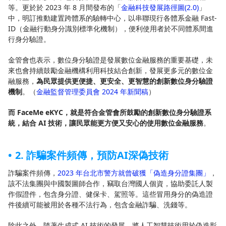
等。更於於 2023 年 8 月間發布的「
金融科技發展路徑圖(2.0)
」
中，明訂推動建置跨體系的驗轉中心，以串聯現行各體系金融 Fast-
ID（金融行動身分識別標準化機制），便利使用者於不同體系間進
行身分驗證。
金管會也表示，數位身分驗證是發展數位金融服務的重要基礎，未
來也會持續鼓勵金融機構利用科技結合創新，發展更多元的數位金
融服務，
為民眾提供更便捷、更安全、更智慧的創新數位身分驗證
機制
。（
金融監督管理委員會 2024 年新聞稿
）
而 FaceMe eKYC，就是符合金管會所鼓勵的創新數位身分驗證系
統，結合 AI 技術，讓民眾能更方便又安心的使用數位金融服務
。
2. 詐騙案件頻傳，預防AI深偽技術
詐騙案件頻傳，
2023 年台北市警方就曾破獲「偽造身分證集團」
，
該不法集團與中國製圖師合作，竊取台灣國人個資，協助委託人製
作假證件，包含身分證、健保卡、駕照等。這些冒用身分的偽造證
件後續可能被用於各種不法行為，包含金融詐騙、洗錢等。
除此之外，隨著生成式 AI 技術的發展，將人工智慧技術用於偽造影