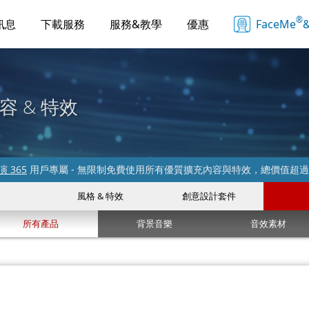
®
訊息
下載服務
服務&教學
優惠
FaceMe
&
容 & 特效
 365
用戶專屬 - 無限制免費使用所有優質擴充內容與特效，總價值超
風格 & 特效
創意設計套件
所有產品
背景音樂
音效素材