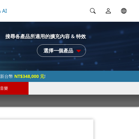
 AI
搜尋各產品所適用的擴充內容 & 特效
選擇一個產品
過新台幣
NT$348,000 元
!
音樂