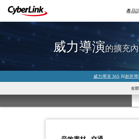
產品
威力導演
的擴充內
威力導演 365
與
創意導演
全部
音效素材 - 交通