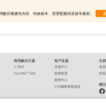
10. Sound Effect - Jet Tarmac Loop
11. Sound Effect - Minitractor Drive
制使用數百種擴充內容、特效範本、背景配樂與音效等素材。
12. Sound Effect - Minitractor Start
13. Sound Effect - Minitractor Stop
14. Sound Effect - Train Freight Horn Blasts Crossing Bell
15. Sound Effect - Train Freight Horn Blasts Echo Loop
16. Sound Effect - Train Freight Horn Blasts Town
商用解決方案
客戶支援
社
17. Sound Effect - Train Pass By
U 系列
支援中心
會員
18. Sound Effect - Train pass commuter sectioned rail bold
®
FaceMe
SDK
軟體更新
部落
19. Sound Effect - Train Passenger Car Interior Sec Rail Mod Fast Loop01
教學中心
關
CCP國際專業認證
20. Sound Effect - Train Passenger Car Interior Sec Rail Slow Loop01