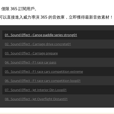
僅限 365 訂閱用戶。
 用戶可以直接進入威力導演 365 的音效庫，立即獲得最新音效素材！
01. Sound Effect - Canoe paddle series strong01
02. Sound Effect - Carriage drive concrete01
03. Sound Effect - Carriage prepare
04. Sound Effect - F1 race car pass
05. Sound Effect - F1 race cars competition extreme
06. Sound Effect - F1 race cars competition loop01
07. Sound Effect - Jet Interior Din Loop01
08. Sound Effect - Jet Overflight Distant01
09. Sound Effect - Jet Takeoff Runway01