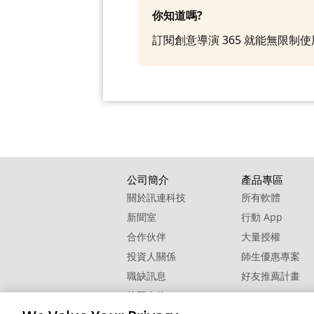
你知道嗎?
訂閱創意導演 365 就能無限
公司簡介
產品專區
關於訊連科技
所有軟體
新聞室
行動 App
合作伙伴
大量授權
投資人關係
師生優惠專案
職缺訊息
好友推薦計畫
校園大使