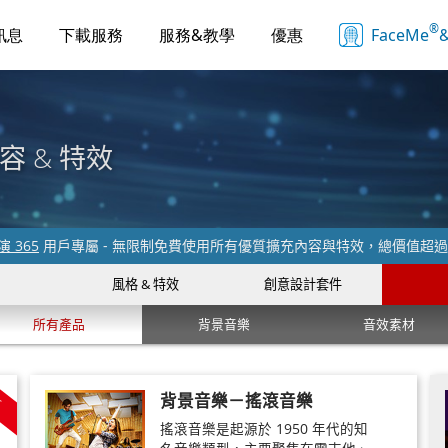
®
訊息
下載服務
服務&教學
優惠
FaceMe
&
容 & 特效
 365
用戶專屬 - 無限制免費使用所有優質擴充內容與特效，總價值超
風格 & 特效
創意設計套件
所有產品
背景音樂
音效素材
新
背景音樂－搖滾音樂
搖滾音樂是起源於 1950 年代的知