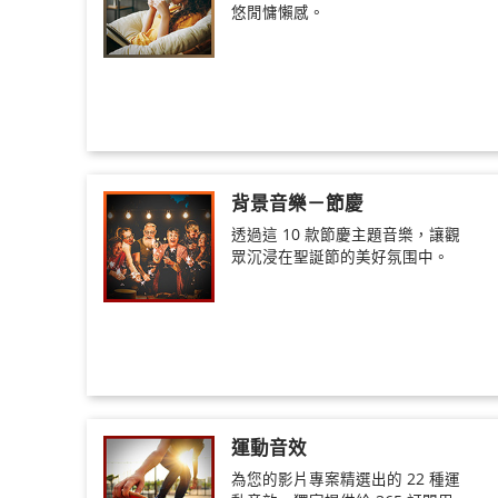
悠閒慵懶感。
背景音樂－節慶
透過這 10 款節慶主題音樂，讓觀
眾沉浸在聖誕節的美好氛围中。
運動音效
為您的影片專案精選出的 22 種運