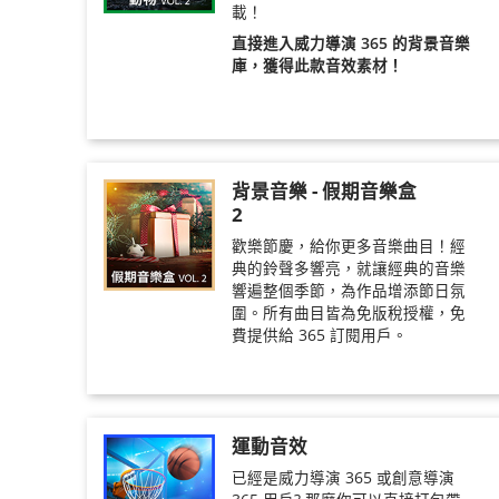
載！
直接進入威力導演 365 的背景音樂
庫，獲得此款音效素材！
背景音樂 - 假期音樂盒
2
歡樂節慶，給你更多音樂曲目！經
典的鈴聲多響亮，就讓經典的音樂
響遍整個季節，為作品增添節日氛
圍。所有曲目皆為免版稅授權，免
費提供給 365 訂閱用戶。
運動音效
已經是威力導演 365 或創意導演