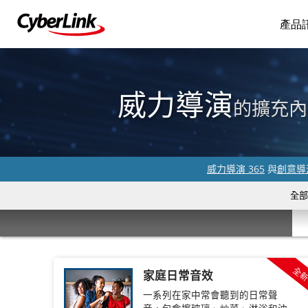
產品
威力導演
的擴充內
威力導演 365
與
創意導演
全部
全
家庭日常音效
一系列在家中常會聽到的日常聲