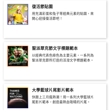
復活節貼圖
用充滿彩蛋和兔子等經典元素的貼圖，來
開心迎接復活節吧！
聖派翠克節文字標題範本
以經典代表色綠色為主要元素，一系列為
聖派翠克節所打造的活潑文字標題範本。
大學籃球片尾影片範本
快跟上三月瘋熱潮！用一系列大學籃球片
尾影片範本，創造最熱血吸睛的片尾。