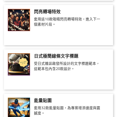
閃亮轉場特效
套用這10款吸睛閃亮轉場特效，進入下一
個素材片段。
日式極簡線條文字標題
受日式雜誌啟發所設計的文字標題範本，
這範本包內含20款設計。
能量貼圖
套用32款能量貼圖，為專案增添速度與震
撼度。