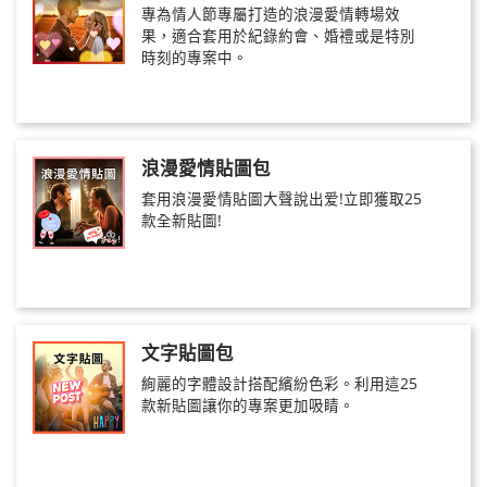
專為情人節專屬打造的浪漫愛情轉場效
果，適合套用於紀錄約會、婚禮或是特別
時刻的專案中。
浪漫愛情貼圖包
套用浪漫愛情貼圖大聲說出爱!立即獲取25
款全新貼圖!
文字貼圖包
絢麗的字體設計搭配繽紛色彩。利用這25
款新貼圖讓你的專案更加吸睛。