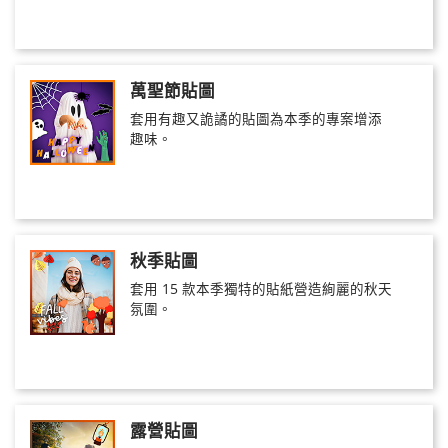
萬聖節貼圖
套用有趣又詭譎的貼圖為本季的專案增添
趣味。
秋季貼圖
套用 15 款本季獨特的貼紙營造絢麗的秋天
氛圍。
露營貼圖