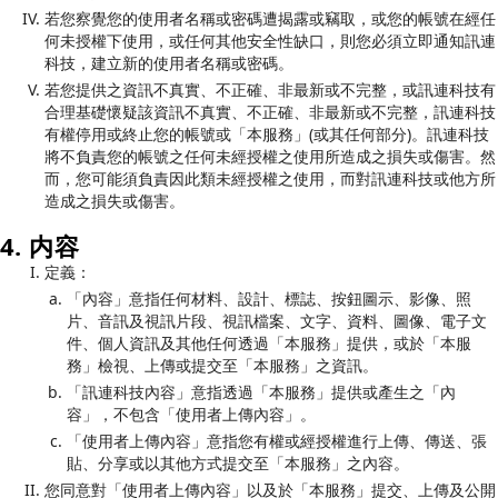
若您察覺您的使用者名稱或密碼遭揭露或竊取，或您的帳號在經任
何未授權下使用，或任何其他安全性缺口，則您必須立即通知訊連
科技，建立新的使用者名稱或密碼。
若您提供之資訊不真實、不正確、非最新或不完整，或訊連科技有
合理基礎懷疑該資訊不真實、不正確、非最新或不完整，訊連科技
有權停用或終止您的帳號或「本服務」(或其任何部分)。訊連科技
將不負責您的帳號之任何未經授權之使用所造成之損失或傷害。然
而，您可能須負責因此類未經授權之使用，而對訊連科技或他方所
造成之損失或傷害。
4. 内容
定義：
「內容」意指任何材料、設計、標誌、按鈕圖示、影像、照
片、音訊及視訊片段、視訊檔案、文字、資料、圖像、電子文
件、個人資訊及其他任何透過「本服務」提供，或於「本服
務」檢視、上傳或提交至「本服務」之資訊。
「訊連科技內容」意指透過「本服務」提供或產生之「內
容」，不包含「使用者上傳內容」。
「使用者上傳內容」意指您有權或經授權進行上傳、傳送、張
貼、分享或以其他方式提交至「本服務」之內容。
您同意對「使用者上傳內容」以及於「本服務」提交、上傳及公開