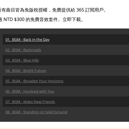
有曲目皆為免版稅授權，免費提供給 365 訂閱用戶。
 NTD $300 的免費音效套件。立即下載。
01. BGM - Back in the Day
02. BGM - Backroads
03. BGM - Blue Hills
04. BGM - Bright Future
05. BGM - Broaden Your Horizons
06. BGM - Involved with You
07. BGM - Make New Friends
08. BGM - Standing on Solid Ground
09. BGM - Two Step Tears