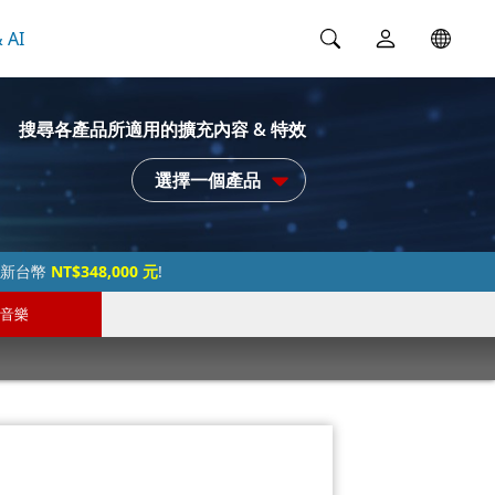
 AI
搜尋各產品所適用的擴充內容 & 特效
選擇一個產品
過新台幣
NT$348,000 元
!
音樂