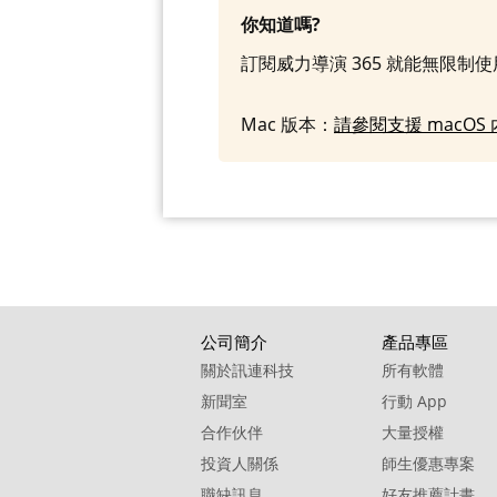
你知道嗎?
訂閱威力導演 365 就能無限制
Mac 版本：
請參閱支援 macO
公司簡介
產品專區
關於訊連科技
所有軟體
新聞室
行動 App
合作伙伴
大量授權
投資人關係
師生優惠專案
職缺訊息
好友推薦計畫