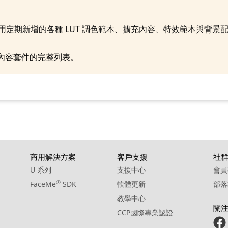
10. BGM - Weekend Escape
使用定期新增的各種 LUT 調色範本、擴充內容、特效範本與背景
S 內容套件的完整列表。
商用解決方案
客戶支援
社
U 系列
支援中心
會員
®
FaceMe
SDK
軟體更新
部落
教學中心
關
CCP國際專業認證