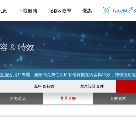
®
訊息
下載服務
服務&教學
優惠
FaceMe
&
容 & 特效
 365
用戶專屬 - 無限制免費使用所有優質擴充內容與特效，總價值超
風格 & 特效
創意設計套件
所有產品
背景音樂
音效素材