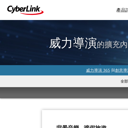
產品
威力導演
的擴充內
威力導演 365
與
創意導演
全部
背景音樂 - 渡假旅遊