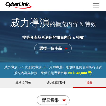
威力導演
的擴充內容 & 特效
搜尋各產品所適用的擴充內容 & 特效
選擇一個產品
威力導演 365
與
創意導演 365
用戶專屬 - 無限制免費使用所有優質
擴充內容與特效，總價值超過新台幣
NT$348,000 元
!
風格 & 特效
創意設計套件
音樂
背景音樂