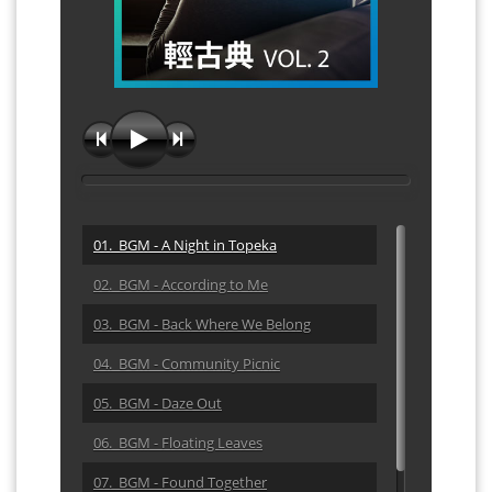
01. BGM - A Night in Topeka
02. BGM - According to Me
03. BGM - Back Where We Belong
04. BGM - Community Picnic
05. BGM - Daze Out
06. BGM - Floating Leaves
07. BGM - Found Together