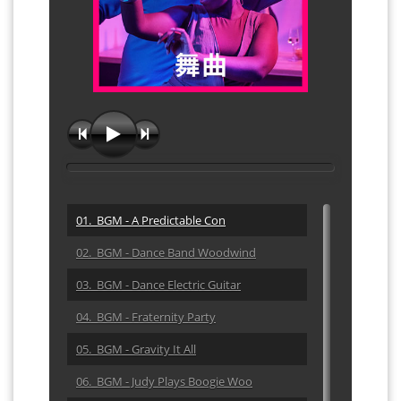
01. BGM - A Predictable Con
02. BGM - Dance Band Woodwind
03. BGM - Dance Electric Guitar
04. BGM - Fraternity Party
05. BGM - Gravity It All
06. BGM - Judy Plays Boogie Woo