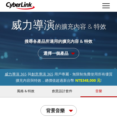
威力導演
的擴充內容 & 特效
搜尋各產品所適用的擴充內容 & 特效
選擇一個產品
威力導演 365
與
創意導演 365
用戶專屬 - 無限制免費使用所有優質
擴充內容與特效，總價值超過新台幣
NT$348,000 元
!
風格 & 特效
創意設計套件
音樂
背景音樂