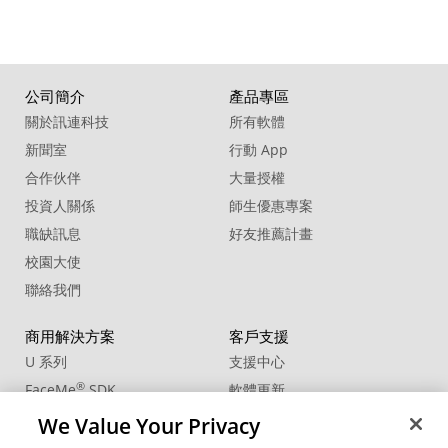
公司簡介
產品專區
關於訊連科技
所有軟體
新聞室
行動 App
合作伙伴
大量授權
投資人關係
師生優惠專案
職缺訊息
好友推薦計畫
校園大使
聯絡我們
商用解決方案
客戶支援
U 系列
支援中心
®
FaceMe
SDK
軟體更新
教學中心
We Value Your Privacy
CCP國際專業認證