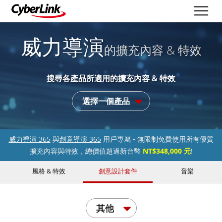
威力導演
的擴充內容 & 特效
搜尋各產品所適用的擴充內容 & 特效
選擇一個產品
威力導演 365
與
創意導演 365
用戶專屬 - 無限制免費使用所有優質
擴充內容與特效，總價值超過新台幣
NT$348,000 元
!
風格 & 特效
創意設計套件
音樂
其他