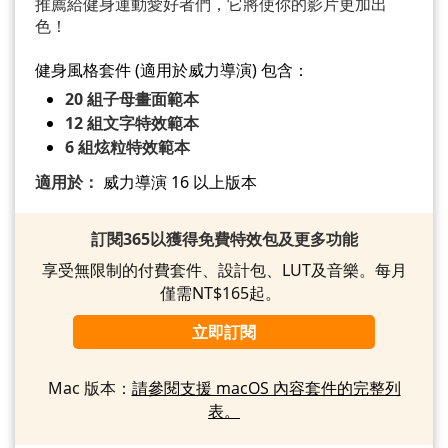
推薦給健身運動愛好者們，它將使你的影片更加出
色！
健身風格套件 (適用於威力導演) 包含：
20 組子母畫面範本
12 組文字特效範本
6 組炫粒特效範本
適用於：
威力導演 16 以上版本
訂閱365以獲得免費特效包及更多功能
享受無限制的付費套件、設計包、LUT及音樂。每月
僅需NT$165起。
立即訂閱
Mac 版本：
請參閱支援 macOS 內容套件的完整列
表。