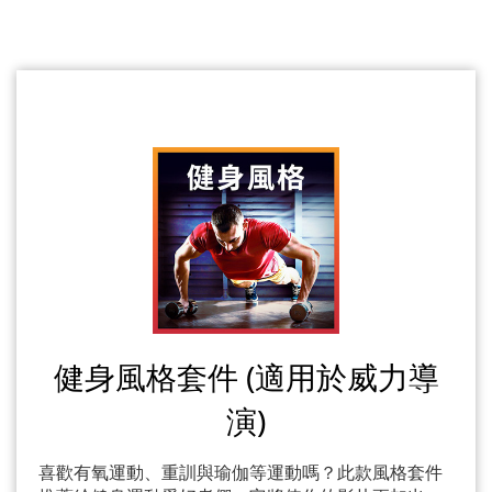
健身風格套件 (適用於威力導
演)
喜歡有氧運動、重訓與瑜伽等運動嗎？此款風格套件