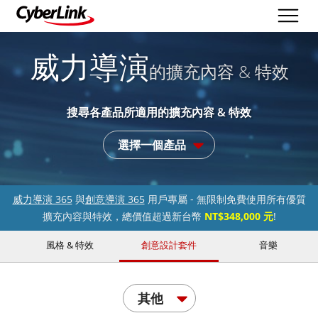
威力導演
的擴充內容 & 特效
搜尋各產品所適用的擴充內容 & 特效
選擇一個產品
威力導演 365
與
創意導演 365
用戶專屬 - 無限制免費使用所有優質
擴充內容與特效，總價值超過新台幣
NT$348,000 元
!
風格 & 特效
創意設計套件
音樂
其他