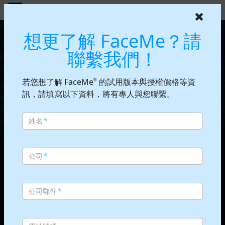
FaceMe
®
FaceMe AI 驅動的全方位人臉辨
想更了解 FaceMe？請
聯繫我們！
若您想了解 FaceMe
的試用版本與授權價格等資
®
訊，請填寫以下資料，將有專人與您聯繫。
姓名
*
公司
*
公司郵件
*
FaceMe
SDK
®