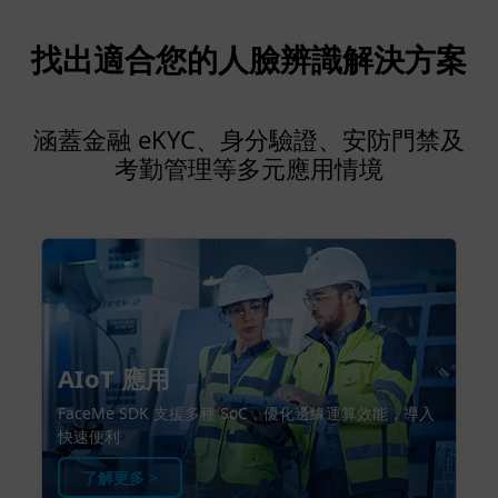
找出適合您的人臉辨識解決方案
涵蓋金融 eKYC、身分驗證、安防門禁及
考勤管理等多元應用情境
AIoT 應用
FaceMe SDK 支援多種 SoC，優化邊緣運算效能，導入
快速便利
了解更多 >