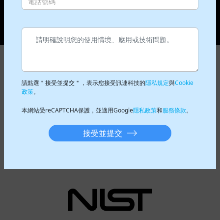
電話號碼
全球頂尖的 AI 人臉辨識引擎
了解更多
全球頂尖、台灣開發的人臉辨識
引擎
請點選＂接受並提交＂，表示您接受訊連科技的
隱私規定
與
Cookie
政策
。
99.83
正確率
本網站受reCAPTCHA保護，並適用Google
隱私政策
和
服務條款
。
%
超精準辨識率
接受並提交
全球知名 NIST 人臉辨識
1:1 與 1:N 測試中名列前茅