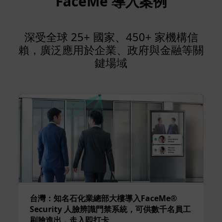
FaceMe 導入案例
深受全球 25+ 國家、450+ 家機構信
賴，廣泛應用於企業、政府與金融等關
鍵場域
台灣：知名石化業總部大樓導入FaceMe®
Security 人臉辨識門禁系統，可供數千名員工
刷臉進出，走入即打卡