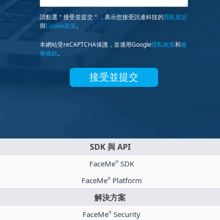
請點選＂接受並提交＂，表示您接受訊連科技的
隱私規定
與
Cookie政策
。
本網站受reCAPTCHA保護，並適用Google
隱私政策
和
服
務條款
。
接受並提交
SDK 與 API
FaceMe
SDK
®
FaceMe
Platform
®
解決方案
FaceMe
Security
®