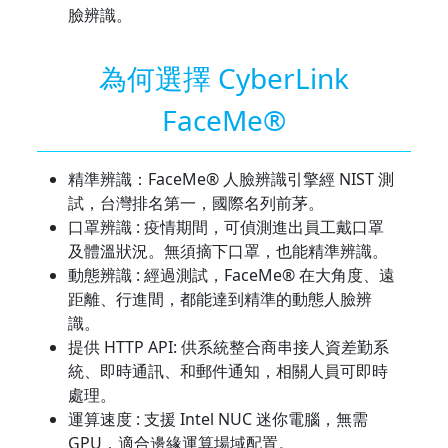
臉辨識。
為何選擇 CyberLink
FaceMe®
精準辨識：FaceMe® 人臉辨識引擎經 NIST 測
試，台灣排名第一，國際名列前茅。
口罩辨識 : 疫情期間，可偵測進出員工戴口罩
及體溫狀況。無須摘下口罩，也能精準辨識。
動態辨識 : 經過測試，FaceMe® 在大角度、遠
距離、行進間，都能達到精準的動態人臉辨
識。
提供 HTTP API: 供系統整合商串接人資差勤系
統、即時通訊、和郵件通知，相關人員可即時
處理。
運算速度 : 支援 Intel NUC 迷你電腦，無需
GPU，適合邊緣運算場域配置。