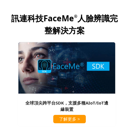
訊連科技FaceMe
人臉辨識完
®
整解決方案
全球頂尖跨平台SDK，支援多種AIoT/IoT邊
緣裝置
了解更多 >