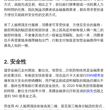
方式，就能完成交易。相比之下，前往銀行辦事變成一項耗費人力
和時間的任務。因此無論消費者或金融服務業者，都在尋求更快速
方便但又能維持安全性的交易方式。
有了人臉辨識支付服務，消費者可享受快速、方便且安全的服務；
臉部辨識的驗證過程相當快速，加上因為是仰賴每個人獨一無二的
臉部特徵值，不會像其他方式一樣被盜用竊取。如此一來，消費者
也不再需要隨身攜帶錢包出門，行動支付無疑是智慧金融應用中最
廣為人知的一種。
2. 安全性
儘管金融已走向開放、數位化、智慧化，詐欺防制依然是金融業者
的首重項目。有賴資安技術發達，現在晶片卡大多採行
EMV標準
並
擁有強大安全的密碼機制，用戶被盜刷或資料竊取的風險仍層出不
窮，最終也導致銀行業者的資金損失。在 2020 年歐美疫情最嚴峻
的時期，數位支付頻率大增，美國金融身分詐欺造成的
損失
也隨之
達到 560 億美金之高。
而使用 AI 人臉辨識技術做為第二種、甚至第三種身分驗證的形式，