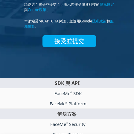
請點選＂接受並提交＂，表示您接受訊連科技的
隱私規定
與
Cookie政策
。
本網站受reCAPTCHA保護，並適用Google
隱私政策
和
服
務條款
。
接受並提交
SDK 與 API
FaceMe
SDK
®
FaceMe
Platform
®
解決方案
FaceMe
Security
®