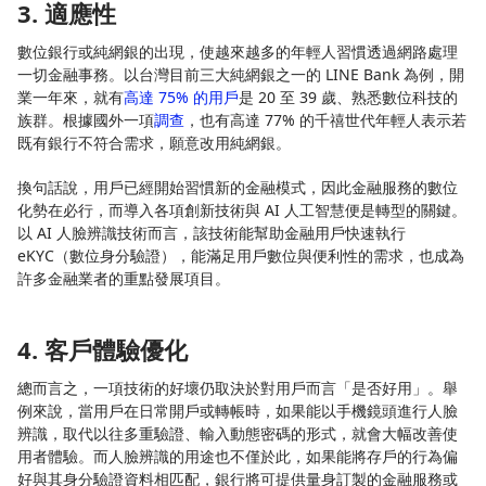
3. 適應性
數位銀行或純網銀的出現，使越來越多的年輕人習慣透過網路處理
一切金融事務。以台灣目前三大純網銀之一的 LINE Bank 為例，開
業一年來，就有
高達 75% 的用戶
是 20 至 39 歲、熟悉數位科技的
族群。根據國外一項
調查
，也有高達 77% 的千禧世代年輕人表示若
既有銀行不符合需求，願意改用純網銀。
換句話說，用戶已經開始習慣新的金融模式，因此金融服務的數位
化勢在必行，而導入各項創新技術與 AI 人工智慧便是轉型的關鍵。
以 AI 人臉辨識技術而言，該技術能幫助金融用戶快速執行
eKYC（數位身分驗證），能滿足用戶數位與便利性的需求，也成為
許多金融業者的重點發展項目。
4. 客戶體驗優化
總而言之，一項技術的好壞仍取決於對用戶而言「是否好用」。舉
例來說，當用戶在日常開戶或轉帳時，如果能以手機鏡頭進行人臉
辨識，取代以往多重驗證、輸入動態密碼的形式，就會大幅改善使
用者體驗。而人臉辨識的用途也不僅於此，如果能將存戶的行為偏
好與其身分驗證資料相匹配，銀行將可提供量身訂製的金融服務或