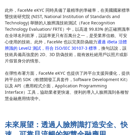
此外，FaceMe eKYC 同時具備了最精準的準確率，在美國國家標準
暨技術研究院 (NIST, National Institution of Standards and
Technology) 舉辦的人臉辨識技術測試（Face Recognition
Technology Evaluation/ FRTE）中，以高達 99.83% 的正確辨識率
在全球名列前茅，誤認率更只有百萬分之一，是受業界信賴、可安
心使用的技術。此外，FaceMe 也以完美防偽能力
通過 iBeta 活體
辨識的 Level2 測試，符合 ISO/IEC 30107-3 標準
，換句話說，該
技術具備高強度的 2D、3D 防偽技術，能有效杜絕用戶以照片或影
片假冒身分的情形。
在彈性布署方面，FaceMe eKYC 也提供了跨平台支援與優化，提供
跨平台的 SDK（軟體開發工具套件，Software Development Kit）
以及 API（應用程式介面，Application Programming
Interface）工具，協助業者更快速、便利的導入人臉辨識到各種智
慧金融應用情境中。
未來展望：透過人臉辨識打造安全、快
速、可靠且流暢的智慧金融應用