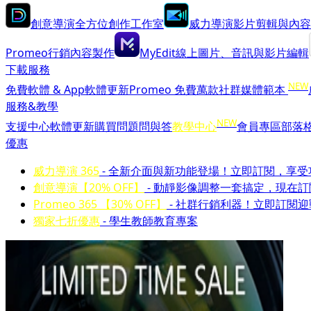
創意導演
全方位創作工作室
威力導演
影片剪輯與內容
Promeo
行銷內容製作
MyEdit
線上圖片、音訊與影片編輯
下載服務
NEW
免費軟體 & App
軟體更新
Promeo 免費萬款社群媒體範本
服務&教學
NEW
支援中心
軟體更新
購買問題問與答
教學中心
會員專區
部落
優惠
威力導演 365
- 全新介面與新功能登場！立即訂閱，享
創意導演【20% OFF】
- 動靜影像調整一套搞定，現在
Promeo 365 【30% OFF】
- 社群行銷利器！立即訂閱
獨家七折優惠
- 學生教師教育專案