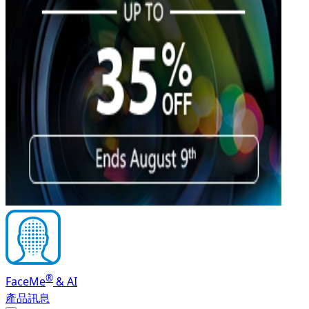
®
FaceMe
& AI
產品訊息