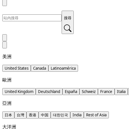
搜尋
美洲
United States
Canada
Latinoamérica
歐洲
United Kingdom
Deutschland
España
Schweiz
France
Italia
亞洲
日本
台灣
香港
中国
대한민국
India
Rest of Asia
大洋洲