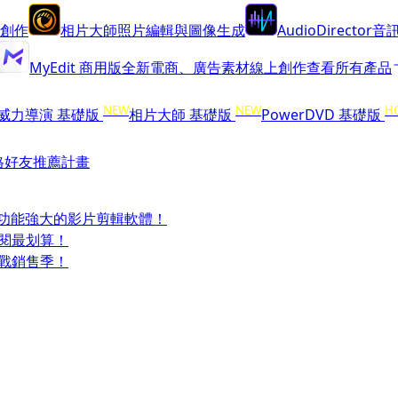
創作
相片大師
照片編輯與圖像生成
AudioDirector
音訊
MyEdit 商用版
全新
電商、廣告素材線上創作
查看所有產品
NEW
NEW
H
威力導演 基礎版
相片大師 基礎版
PowerDVD 基礎版
格
好友推薦計畫
受功能強大的影片剪輯軟體！
訂閱最划算！
迎戰銷售季！