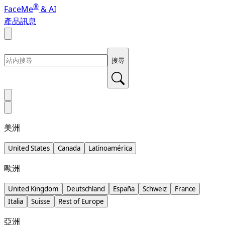
®
FaceMe
& AI
產品訊息
搜尋
美洲
United States
Canada
Latinoamérica
歐洲
United Kingdom
Deutschland
España
Schweiz
France
Italia
Suisse
Rest of Europe
亞洲