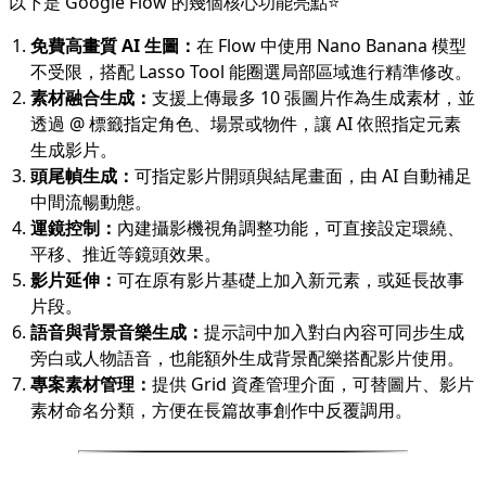
以下是 Google Flow 的幾個核心功能亮點⭐
免費高畫質 AI 生圖：
在 Flow 中使用 Nano Banana 模型
不受限，搭配 Lasso Tool 能圈選局部區域進行精準修改。
素材融合生成：
支援上傳最多 10 張圖片作為生成素材，並
透過 @ 標籤指定角色、場景或物件，讓 AI 依照指定元素
生成影片。
頭尾幀生成：
可指定影片開頭與結尾畫面，由 AI 自動補足
中間流暢動態。
運鏡控制：
內建攝影機視角調整功能，可直接設定環繞、
平移、推近等鏡頭效果。
影片延伸：
可在原有影片基礎上加入新元素，或延長故事
片段。
語音與背景音樂生成：
提示詞中加入對白內容可同步生成
旁白或人物語音，也能額外生成背景配樂搭配影片使用。
專案素材管理：
提供 Grid 資產管理介面，可替圖片、影片
素材命名分類，方便在長篇故事創作中反覆調用。