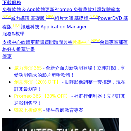
下載服務
免費軟體 & App
軟體更新
Promeo 免費萬款社群媒體範本
NEW
NEW
NEW
威力導演 基礎版
相片大師 基礎版
PowerDVD 基
HOT
礎版
訊連科技 Application Manager
服務&教學
NEW
支援中心
軟體更新
購買問題問與答
教學中心
會員專區
部落
格
好友推薦計畫
優惠
威力導演 365
- 全新介面與新功能登場！立即訂閱，享
受功能強大的影片剪輯軟體！
創意導演【20% OFF】
- 動靜影像調整一套搞定，現在
訂閱最划算！
Promeo 365 【30% OFF】
- 社群行銷利器！立即訂閱
迎戰銷售季！
獨家七折優惠
- 學生教師教育專案