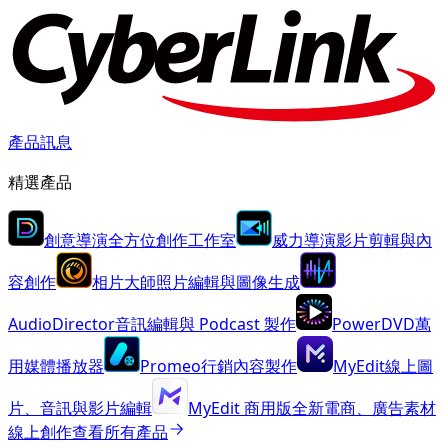
產品訊息
精選產品
創意導演
全方位創作工作室
威力導演
影片剪輯與內
容創作
相片大師
照片編輯與圖像生成
AudioDirector
音訊編輯與 Podcast 製作
PowerDVD
萬
用媒體播放器
Promeo
行銷內容製作
MyEdit
線上圖
片、音訊與影片編輯
MyEdit 商用版
全新
電商、廣告素材
線上創作
查看所有產品