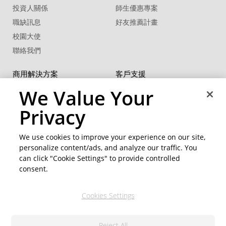
投資人關係
師生優惠專案
職缺訊息
好友推薦計畫
校園大使
聯絡我們
商用解決方案
客戶支援
U 系列
支援中心
We Value Your
®
FaceMe
SDK
軟體更新
Privacy
教學中心
CCP國際專業認證
We use cookies to improve your experience on our site,
personalize content/ads, and analyze our traffic. You
社群資源
變更地區
can click "Cookie Settings" to provide controlled
會員專區
consent.
部落格
Cookies Settings
關注我們
Reject All