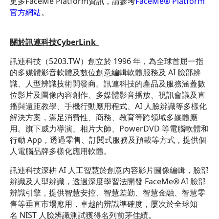
更多FaceMe Platform資訊，請參考
FaceMe® Platform
官方網站
。
關於訊連科技CyberLink
訊連科技（
5203.TW
）創立於 1996 年，為全球首屈一指
的多媒體影音軟體及數位創意編輯軟體服務及 AI 臉部辨
識、人型辨識技術開發商。訊連科技的產品及服務涵蓋數
位影片及圖像內容創作、多媒體影音播放、視訊會議及直
播與遠距教學、手機行動應用程式、AI 人臉辨識等多樣化
解決方案，滿足消費性、商務、教育等跨領域多媒體應
用。旗下威力導演、相片大師、PowerDVD 等電腦軟體和
行動 App，透過零售、訂閱式服務及預載等方式，提供個
人電腦品牌多樣化應用軟體。
訊連科技深耕 AI 人工智慧於創意內容影片圖像編輯，臉部
辨識及人型辨識，透過深度學習法開發 FaceMe
®
AI 臉部
辨識引擎，提供智慧安控、智慧差勤、智慧金融、智慧零
售等垂直市場應用，卓越的辨識準確度，屢次於全球知
名 NIST 人臉辨識測試獲得名列前茅佳績。