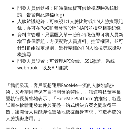
開發人員儀錶板：即時儀錶板可供檢視即時系統狀
態、告警與紀錄檔(log)
人臉辨識紀錄：可檢視1:1人臉比對或1:N人臉搜尋紀
錄，亦可在PoC和開發階段呼叫API並檢查相關紀錄
資料庫管理：只需匯入單一臉部特徵值即可將人員新
增至多個群組，方便配對人員資料、控管權限。並可
針對群組設定規則、進行精細的1:N人臉搜尋或攝影
機搜尋
開發人員設置：可管理API金鑰、SSL憑證、系統
webhook，以及API測試
「我們發現，客戶既想運用FaceMe一流的人臉辨識技
術，又希望同時保有自行開發的彈性，」訊連科技董事長
暨執行長黃肇雄表示，「FaceMe Platform的推出，就是
試圖在軟體開發套件與完整一站式解決方案之間取得平
衡，讓開發人員能彈性靈活地依據自身需求，打造專屬的
人臉辨識應用。」