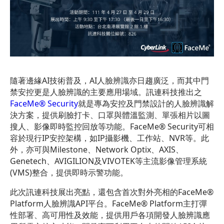
隨著邊緣AI技術普及，AI人臉辨識亦日趨廣泛，而其中門
禁安控更是人臉辨識的主要應用場域。訊連科技推出之
FaceMe® Security
就是專為安控及門禁設計的人臉辨識解
決方案，提供刷臉打卡、口罩與體溫監測、單張相片以圖
搜人、影像即時監控回放等功能。FaceMe® Security可相
容於現行IP安控架構，如IP攝影機、工作站、NVR等。此
外，亦可與Milestone、Network Optix、AXIS、
Genetech、AVIGILION及VIVOTEK等主流影像管理系統
(VMS)整合，提供即時示警功能。
此次訊連科技展出亮點，還包含首次對外亮相的FaceMe®
Platform人臉辨識API平台。FaceMe® Platform主打彈
性部署、高可用性及效能，提供用戶各項開發人臉辨識應