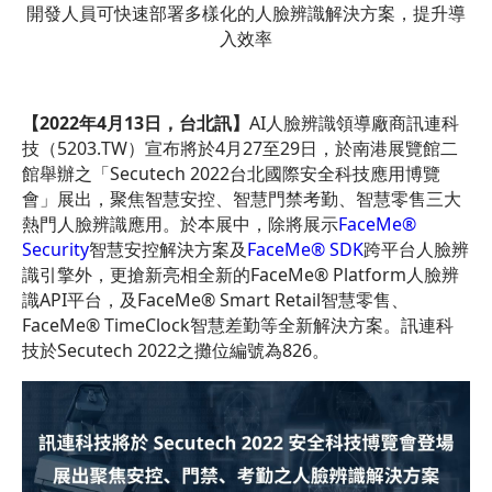
開發人員可快速部署多樣化的人臉辨識解決方案，提升導
入效率
【
2022
年
4
月
13
日，台北訊】
AI人臉辨識領導廠商訊連科
技（5203.TW）宣布將於4月27至29日，於南港展覽館二
館舉辦之「Secutech 2022台北國際安全科技應用博覽
會」展出，聚焦智慧安控、智慧門禁考勤、智慧零售三大
熱門人臉辨識應用。於本展中，除將展示
FaceMe®
Security
智慧安控解決方案及
FaceMe® SDK
跨平台人臉辨
識引擎外，更搶新亮相全新的FaceMe® Platform人臉辨
識API平台，及FaceMe® Smart Retail智慧零售、
FaceMe® TimeClock智慧差勤等全新解決方案。訊連科
技於Secutech 2022之攤位編號為826。