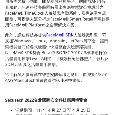
用所需之核心功能，開發商可利用平台上的開放API介接
其服務。訊連科技亦將同時展出專為智慧辦公室設計之
FaceMe® TimeClock人臉辨識考勤系統，及專為零售店
開發，可提供人流分析之FaceMe® Smart Retail等兩款採
用FaceMe® Platform之全新解決方案。
此外，訊連科技亦提供
FaceMe® SDK
人臉辨識引擎，可
支援Windows、Linux、Android、JetPack等平台，讓門
禁機開發商於各式硬體中快速整合人臉辨識功能。
FaceMe® SDK符合iBeta 依ISO/IEC 30107-3標準進行的
活體冒用攻擊Level 2測試，可有效杜絕臉部照片、影片及
3D列印面具之活體冒用攻擊。
欲了解AI人臉辨識在智慧安防領域之應用，歡迎於4/27至
4/29的Secutech博覽會造訪訊連科技攤位。
Secutech 2022
台北國際安全科技應用博覽會
活動期間：111年 4 月 27 日 至 4 月 29 日