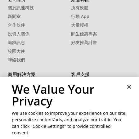
關於訊連科技
所有軟體
新聞室
行動 App
合作伙伴
大量授權
投資人關係
師生優惠專案
職缺訊息
好友推薦計畫
校園大使
聯絡我們
商用解決方案
客戶支援
U 系列
支援中心
We Value Your
®
FaceMe
SDK
軟體更新
Privacy
教學中心
CCP國際專業認證
We use cookies to improve your experience on our site,
personalize content/ads, and analyze our traffic. You
社群資源
變更地區
can click "Cookie Settings" to provide controlled
會員專區
consent.