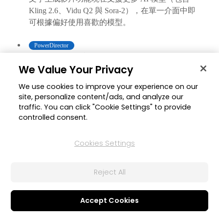
Kling 2.6、Vidu Q2 與 Sora-2），在單一介面中即
可根據偏好使用喜歡的模型。
PowerDirector
圖片生成影片 - 新增 AI 模型
2026年2月1日
We Value Your Privacy
圖片生成影片功能現已支援 Kling 2.6 與 Vidu Q2，
為您實現更流暢的動態、更清晰的移動主體以及更
We use cookies to improve your experience on our
具連貫性的影片生成效果。
site, personalize content/ads, and analyze our
traffic. You can click "Cookie Settings" to provide
controlled consent.
PowerDirector
影片畫質修復新升級 (雲端版)
2026年2月1日
Cookies Settings
透過進階的補幀技術與超解析度縮放，可大幅提升
影片品質，呈現更流暢、更清晰的視覺效果。
Reject All
PhotoDirector
圖片生成影片 - 支援 Kling 2.6 & O1
2026年2月1日
Accept Cookies
現已支援 Kling 2.6 與 Kling O1 模型，讓圖片生成
影片的動作更流暢，品質表現也更優秀。