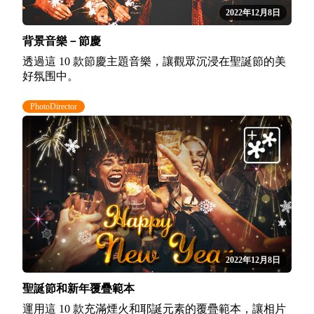
2022年12月8日
背景音樂－節慶
透過這 10 款節慶主題音樂，讓觀眾沉浸在聖誕節的美
好氛围中。
PhotoDirector
2022年12月8日
聖誕節和新年覆疊範本
運用這 10 款充滿煙火和耶誕元素的覆疊範本，讓相片