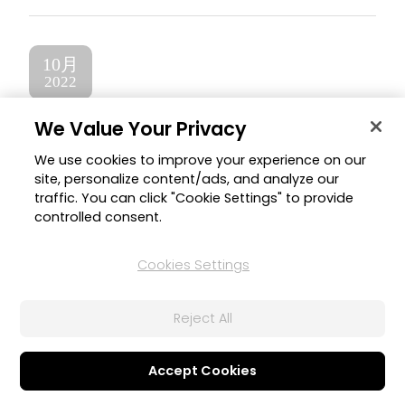
10月
2022
We Value Your Privacy
潮流素材
We use cookies to improve your experience on our
site, personalize content/ads, and analyze our
PowerDirector
traffic. You can click "Cookie Settings" to provide
controlled consent.
Cookies Settings
Reject All
Accept Cookies
2022年10月6日