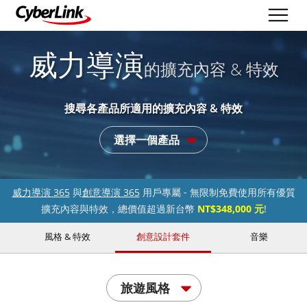
威力導演
的擴充內容 & 特效
搜尋各產品所適用的擴充內容 & 特效
選擇一個產品
威力導演 365
與
創意導演 365
用戶專屬 - 無限制免費使用所有優質
擴充內容與特效，總價值超過新台幣
NT$348,000 元
!
風格 & 特效
創意設計套件
音樂
旅遊風格