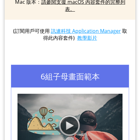
Mac 版本：
請參閱支援 macOS 內容套件的完整列
表。
(訂閱用戶可使用
訊連科技 Application Manager
取
得此內容套件)
教學影片
6組子母畫面範本