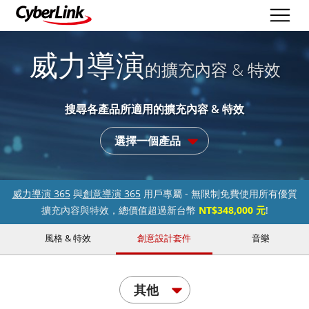
威力導演
的擴充內容 & 特效
搜尋各產品所適用的擴充內容 & 特效
選擇一個產品
威力導演 365
與
創意導演 365
用戶專屬 - 無限制免費使用所有優質
擴充內容與特效，總價值超過新台幣
NT$348,000 元
!
風格 & 特效
創意設計套件
音樂
其他