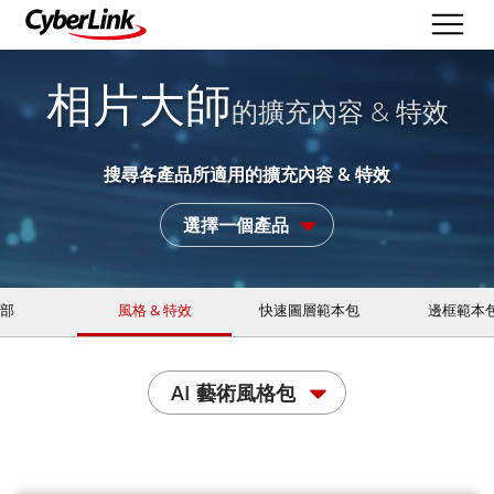
相片大師
的擴充內容 & 特效
搜尋各產品所適用的擴充內容 & 特效
選擇一個產品
部
風格 & 特效
快速圖層範本包
邊框範本
AI 藝術風格包