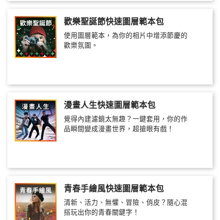
歡樂聖誕節快速圖層範本包
使用圖層範本，為你的相片中增添節慶的
歡樂氛圍。
漫畫人生快速圖層範本包
覺得內建濾鏡太無趣？一鍵套用，你的作
品瞬間變成漫畫世界，超搶眼有戲！
青春手繪風快速圖層範本包
清新、活力、無懼、冒險、俏皮？隨心混
搭玩出你的青春關鍵字！