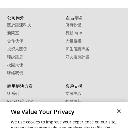
公司簡介
產品專區
關於訊連科技
所有軟體
新聞室
行動 App
合作伙伴
大量授權
投資人關係
師生優惠專案
職缺訊息
好友推薦計畫
校園大使
聯絡我們
商用解決方案
客戶支援
U 系列
支援中心
®
FaceMe
SDK
軟體更新
教學中心
We Value Your Privacy
CCP國際專業認證
We use cookies to improve your experience on our site,
personalize content/ads, and analyze our traffic. You