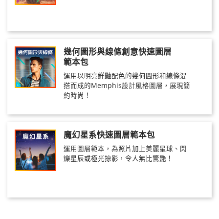
幾何圖形與線條創意快速圖層
範本包
運用以明亮鮮豔配色的幾何圖形和線條混
搭而成的Memphis設計風格圖層，展現簡
約時尚！
魔幻星系快速圖層範本包
運用圖層範本，為照片加上美麗星球、閃
爍星辰或極光掠影，令人無比驚艷！