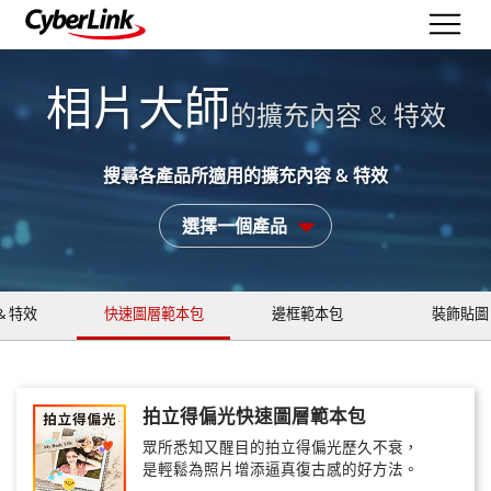
相片大師
的擴充內容 & 特效
搜尋各產品所適用的擴充內容 & 特效
選擇一個產品
& 特效
快速圖層範本包
邊框範本包
裝飾貼圖
拍立得偏光快速圖層範本包
眾所悉知又醒目的拍立得偏光歷久不衰，
是輕鬆為照片增添逼真復古感的好方法。