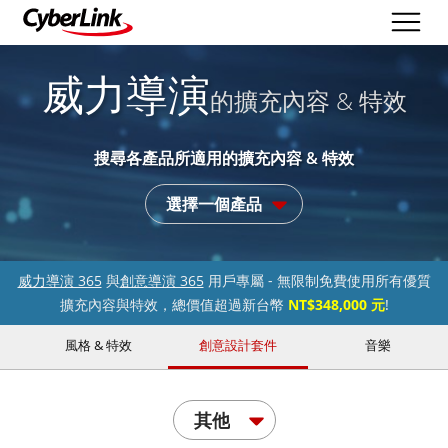
威力導演
的擴充內容 & 特效
搜尋各產品所適用的擴充內容 & 特效
選擇一個產品
威力導演 365
與
創意導演 365
用戶專屬 - 無限制免費使用所有優質
擴充內容與特效，總價值超過新台幣
NT$348,000 元
!
風格 & 特效
創意設計套件
音樂
其他