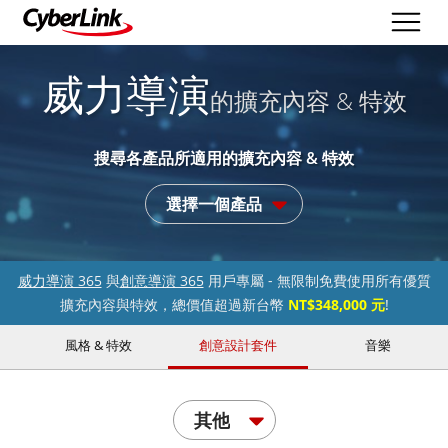
威力導演
的擴充內容 & 特效
搜尋各產品所適用的擴充內容 & 特效
選擇一個產品
威力導演 365
與
創意導演 365
用戶專屬 - 無限制免費使用所有優質
擴充內容與特效，總價值超過新台幣
NT$348,000 元
!
風格 & 特效
創意設計套件
音樂
其他