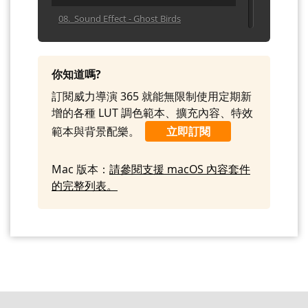
08. Sound Effect - Ghost Birds
09. Sound Effect - Ghostly Breath Air
10. Sound Effect - Haunted Strings
你知道嗎?
Sinister
訂閱威力導演 365 就能無限制使用定期新
11. Sound Effect - Haunted Strings Tinkle
增的各種 LUT 調色範本、擴充內容、特效
Sequence
範本與背景配樂。
立即訂閱
12. Sound Effect - Mysterious Danger
13. Sound Effect - Shocked Brass Reverb
Mac 版本：
請參閱支援 macOS 內容套件
的完整列表。
14. Sound Effect - Shocked Brass
15. Sound Effect - Tape Fast Forward
Music
16. Sound Effect - Tape Fast Forward
Speech
17. Sound Effect - Tape Rewind