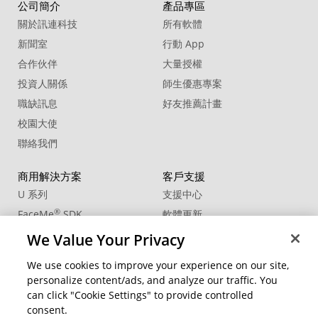
18. Sound Effect - Thunder Oneshot
公司簡介
產品專區
Close
關於訊連科技
所有軟體
19. Sound Effect - Thunder Oneshot
新聞室
行動 App
Distant
合作伙伴
大量授權
20. Sound Effect - Uncomfortable
投資人關係
師生優惠專案
Tension
職缺訊息
好友推薦計畫
校園大使
聯絡我們
商用解決方案
客戶支援
U 系列
支援中心
®
FaceMe
SDK
軟體更新
教學中心
We Value Your Privacy
CCP國際專業認證
We use cookies to improve your experience on our site,
personalize content/ads, and analyze our traffic. You
社群資源
變更地區
can click "Cookie Settings" to provide controlled
會員專區
consent.