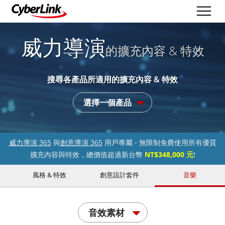
威力導演
的擴充內容 & 特效
搜尋各產品所適用的擴充內容 & 特效
選擇一個產品
威力導演 365
與
創意導演 365
用戶專屬 - 無限制免費使用所有優質
擴充內容與特效，總價值超過新台幣
NT$348,000 元
!
風格 & 特效
創意設計套件
音樂
音效素材