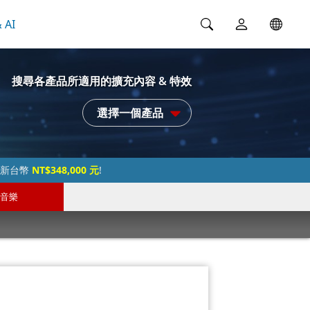
 AI
搜尋各產品所適用的擴充內容 & 特效
選擇一個產品
過新台幣
NT$348,000 元
!
音樂