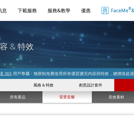
®
訊息
下載服務
服務&教學
優惠
FaceMe
&
容 & 特效
 365
用戶專屬 - 無限制免費使用所有優質擴充內容與特效，總價值超
風格 & 特效
創意設計套件
所有產品
背景音樂
音效素材