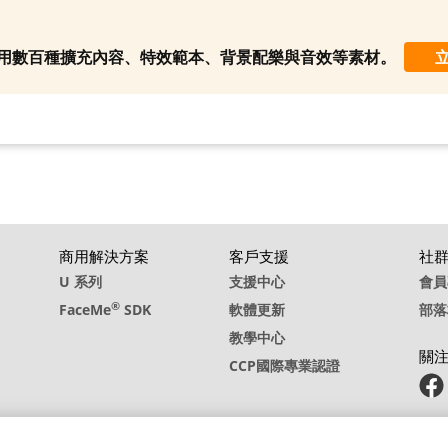
10. BGM - Prairie Bound
制使用數百種擴充內容、特效範本、背景配樂與音效等素材。
商用解決方案
客戶支援
社
U 系列
支援中心
會員
®
FaceMe
SDK
軟體更新
部落
教學中心
關
CCP國際專業認證