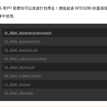
365 用戶? 那麼你可以直接打包帶走！價值超過 NTD3280 的
樂庫中使用。
01. BGM - Akiramenai Monotachi
02. BGM - Atarashii Michi
03. BGM - Beautiful Life
04. BGM - Light and Sunshine
05. BGM - Nichiyoubi
06. BGM - A Sweet Dream
07. BGM - Positive
08. BGM - Shingakki
09. BGM - Simple Life