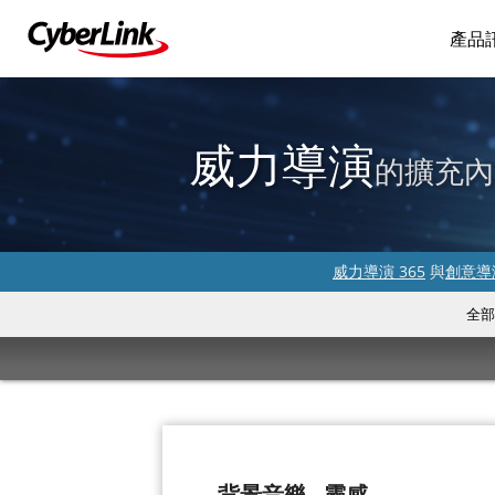
產品
威力導演
的擴充內
威力導演 365
與
創意導演
全部
背景音樂 - 靈感