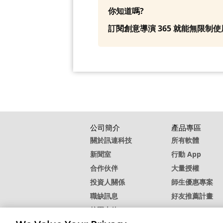
你知道嗎?
訂閱創意導演 365 就能無限
公司簡介
產品專區
關於訊連科技
所有軟體
新聞室
行動 App
合作伙伴
大量授權
投資人關係
師生優惠專案
職缺訊息
好友推薦計畫
校園大使