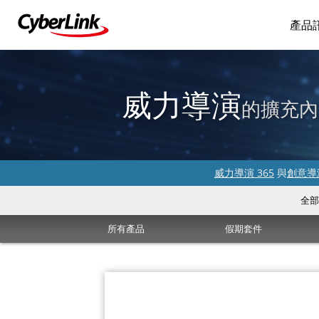
產品
威力導演
的擴充內
威力導演 365
與
創意導演
全部
所有產品
假期套件