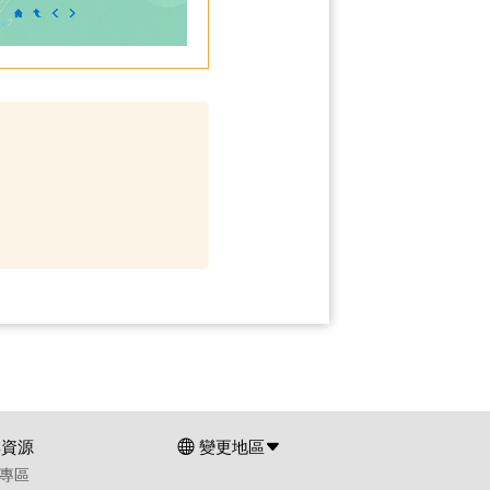
群資源
變更地區
專區