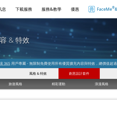
®
訊息
下載服務
服務&教學
優惠
FaceMe
&
容 & 特效
 365
用戶專屬 - 無限制免費使用所有優質擴充內容與特效，總價值超
風格 & 特效
創意設計套件
旅遊風格
精彩運動
浪漫風格