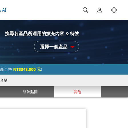
 AI
搜尋各產品所適用的擴充內容 & 特效
選擇一個產品
過新台幣
NT$348,000 元
!
音樂
裝飾貼圖
其他