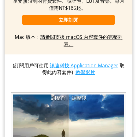
享受無限制的付費套件、設計包、LUT及音樂。每月
僅需NT$165起。
立即訂閱
Mac 版本：
請參閱支援 macOS 內容套件的完整列
表。
(訂閱用戶可使用
訊連科技 Application Manager
取
得此內容套件)
教學影片
調整前
調整後