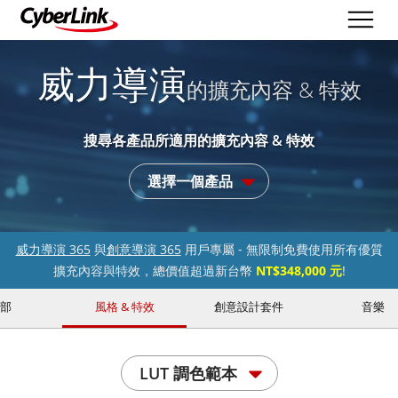
威力導演
的擴充內容 & 特效
搜尋各產品所適用的擴充內容 & 特效
選擇一個產品
威力導演 365
與
創意導演 365
用戶專屬 - 無限制免費使用所有優質
擴充內容與特效，總價值超過新台幣
NT$348,000 元
!
部
風格 & 特效
創意設計套件
音樂
LUT 調色範本