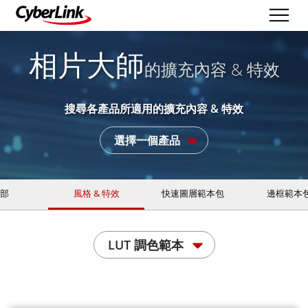
相片大師
的擴充內容 & 特效
搜尋各產品所適用的擴充內容 & 特效
選擇一個產品
部
風格 & 特效
快速圖層範本包
邊框範本
LUT 調色範本