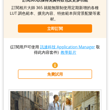
訂閱365以獲得免費特效包及更多功能
訂閱相片大師 365 就能無限制使用定期新增的各種
LUT 調色範本、擴充內容、特效範本與背景配樂等素
材。
立即訂閱
(訂閱用戶可使用
訊連科技 Application Manager
取
得此內容套件)
教學影片
免費試用
調整前
調整後