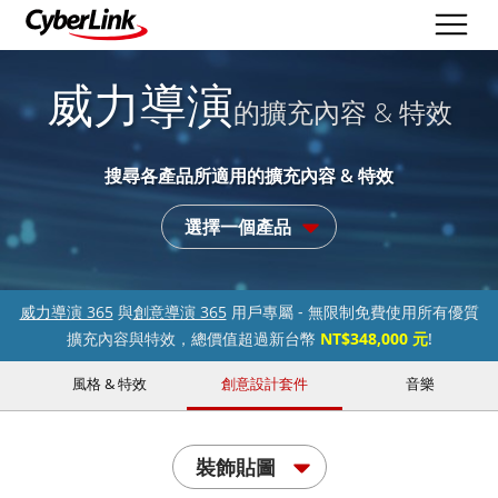
威力導演
的擴充內容 & 特效
搜尋各產品所適用的擴充內容 & 特效
選擇一個產品
威力導演 365
與
創意導演 365
用戶專屬 - 無限制免費使用所有優質
擴充內容與特效，總價值超過新台幣
NT$348,000 元
!
風格 & 特效
創意設計套件
音樂
裝飾貼圖