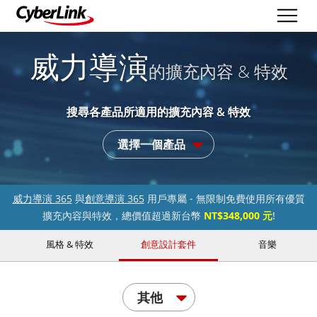
威力導演
的擴充內容 & 特效
搜尋各產品所適用的擴充內容 & 特效
選擇一個產品
威力導演 365
與
創意導演 365
用戶專屬 - 無限制免費使用所有優質
擴充內容與特效，總價值超過新台幣
NT$348,000 元
!
風格 & 特效
創意設計套件
音樂
其他