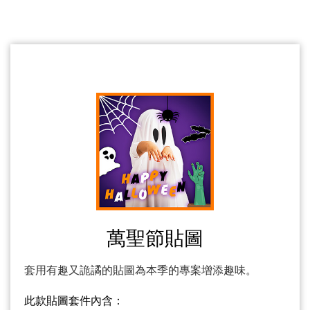
萬聖節貼圖
套用有趣又詭譎的貼圖為本季的專案增添趣味。
此款貼圖套件內含：