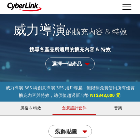
威力導演
的擴充內容 & 特效
搜尋各產品所適用的擴充內容 & 特效
選擇一個產品
威力導演 365
與
創意導演 365
用戶專屬 - 無限制免費使用所有優質
擴充內容與特效，總價值超過新台幣
NT$348,000 元
!
風格 & 特效
創意設計套件
音樂
裝飾貼圖