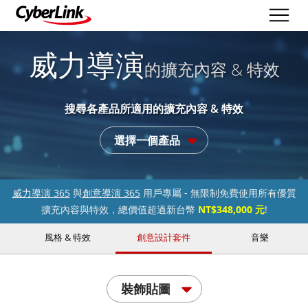
威力導演
的擴充內容 & 特效
搜尋各產品所適用的擴充內容 & 特效
選擇一個產品
威力導演 365
與
創意導演 365
用戶專屬 - 無限制免費使用所有優質
擴充內容與特效，總價值超過新台幣
NT$348,000 元
!
風格 & 特效
創意設計套件
音樂
裝飾貼圖