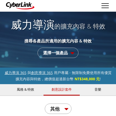
威力導演
的擴充內容 & 特效
搜尋各產品所適用的擴充內容 & 特效
選擇一個產品
威力導演 365
與
創意導演 365
用戶專屬 - 無限制免費使用所有優質
擴充內容與特效，總價值超過新台幣
NT$348,000 元
!
風格 & 特效
創意設計套件
音樂
其他