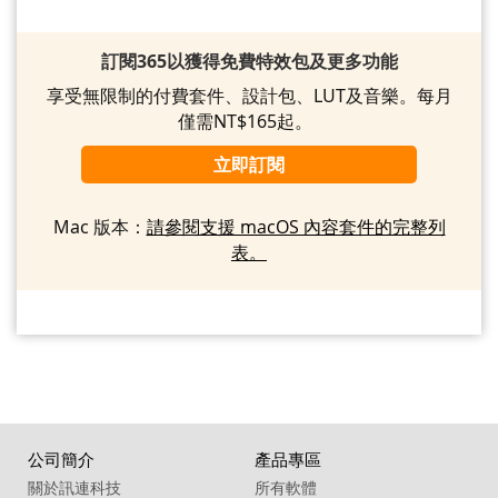
訂閱365以獲得免費特效包及更多功能
享受無限制的付費套件、設計包、LUT及音樂。每月
僅需NT$165起。
立即訂閱
Mac 版本：
請參閱支援 macOS 內容套件的完整列
表。
公司簡介
產品專區
關於訊連科技
所有軟體