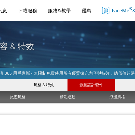
®
訊息
下載服務
服務&教學
優惠
FaceMe
&
容 & 特效
 365
用戶專屬 - 無限制免費使用所有優質擴充內容與特效，總價值超
風格 & 特效
創意設計套件
旅遊風格
精彩運動
浪漫風格