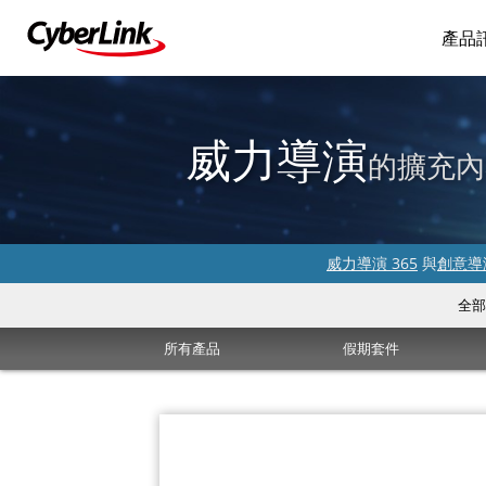
產品
威力導演
的擴充內
威力導演 365
與
創意導演
全部
所有產品
假期套件