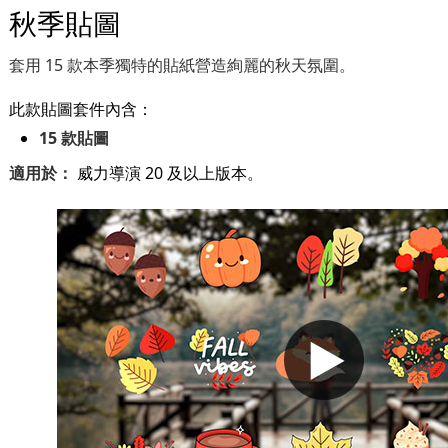
秋季貼圖
套用 15 款本季獨特的貼紙營造絢麗的秋天氛圍。
此款貼圖套件內含：
15 款貼圖
適用於：
威力導演 20 及以上版本。