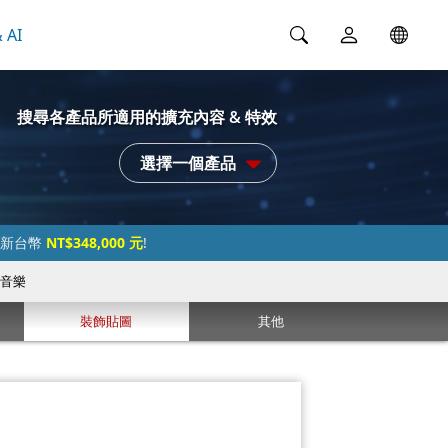
 AI
搜尋各產品所適用的擴充內容 & 特效
選擇一個產品
過新台幣
NT$348,000 元
!
音樂
裝飾貼圖
其他