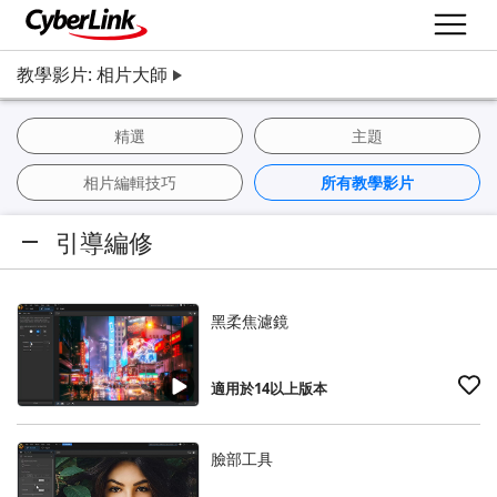
教學影片: 相片大師
精選
主題
相片編輯技巧
所有教學影片
引導編修
黑柔焦濾鏡
適用於14以上版本
臉部工具