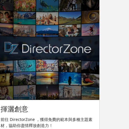
揮灑創意
前往 DirectorZone ，獲得免費的範本與多種主題素
材，協助你盡情釋放創造力！