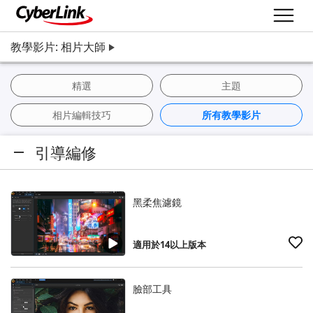
教學影片: 相片大師
精選
主題
相片編輯技巧
所有教學影片
引導編修
黑柔焦濾鏡
適用於14以上版本
臉部工具