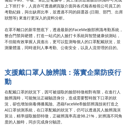
上下班打卡，人資亦可透過網頁版介面與各式報表檢視公司員工的
考勤紀錄，與出缺席比率，並透過不同的篩選器 (日期、部門、出席
狀態等) 來進行更深入的資料分析。
在罩不離口的新常態底下，透過最新的FaceMe臉部辨識考勤系統，
整合門禁與硬體，打造一站式的人臉打卡系統與智慧健康偵測站，
不但能有效掌握人員進出，更可以監測每個人的口罩配戴狀況，並
測量體溫，同時達到人事考勤、公衛安全，以及人流管理的目的。
支援戴口罩人臉辨識：落實企業防疫行
動
在配戴口罩的狀況下，因可被擷取的臉部特徵相對有限，在進行人
臉辨識時，可能無法正確驗證身分，造成需要暫時脫下口罩的狀
況，卻也增加病毒傳播風險。憑藉FaceMe®臉部辨識技術打造之
AI口罩偵測系統，在口罩配戴的狀況下，仍可以透過其人臉辨識演
算法，精準擷取臉部特徵，正確辨識率高達98.21%，於辨識不同角
度的人臉時，同步完成身分驗證。