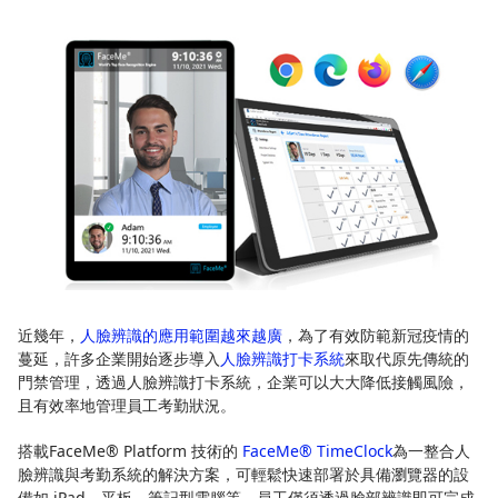
近幾年，
人臉辨識的應用範圍越來越廣
，為了有效防範新冠疫情的
蔓延，許多企業開始逐步導入
人臉辨識打卡系統
來取代原先傳統的
門禁管理，透過人臉辨識打卡系統，企業可以大大降低接觸風險，
且有效率地管理員工考勤狀況。
搭載FaceMe® Platform 技術的
FaceMe® TimeClock
為一整合人
臉辨識與考勤系統的解決方案，可輕鬆快速部署於具備瀏覽器的設
備如 iPad、平板、筆記型電腦等，員工僅須透過臉部辨識即可完成