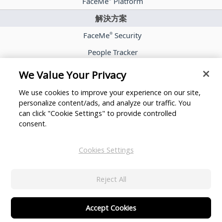
FaceMe
Platform
解決方案
FaceMe
Security
®
People Tracker
FaceMe
eKYC
®
We Value Your Privacy
案例分享
We use cookies to improve your experience on our site,
部落格
personalize content/ads, and analyze our traffic. You
can click "Cookie Settings" to provide controlled
新聞室
consent.
合作夥伴
Cookies Settings
關於訊連科技
聯絡我們
Reject All
Accept Cookies
©2026 CyberLink Corp. All Rights Reserved.