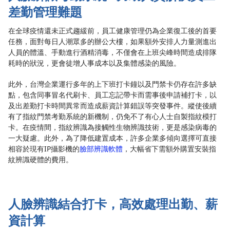
差勤管理難題
在全球疫情還未正式趨緩前，員工健康管理仍為企業復工後的首要
任務，面對每日人潮眾多的辦公大樓，如果額外安排人力量測進出
人員的體溫、手動進行酒精消毒，不僅會在上班尖峰時間造成排隊
耗時的狀況，更會徒增人事成本以及集體感染的風險。
此外，台灣企業運行多年的上下班打卡鐘以及門禁卡仍存在許多缺
點，包含同事冒名代刷卡、員工忘記帶卡而需事後申請補打卡，以
及出差勤打卡時間異常而造成薪資計算錯誤等突發事件。縱使後續
有了指紋門禁考勤系統的新機制，仍免不了有心人士自製指紋模打
卡。在疫情間，指紋辨識為接觸性生物辨識技術，更是感染病毒的
一大疑慮。此外，為了降低建置成本，許多企業多傾向選擇可直接
相容於現有IP攝影機的
臉部辨識軟體
，大幅省下需額外購置安裝指
紋辨識硬體的費用。
人臉辨識結合打卡，高效處理出勤、薪
資計算