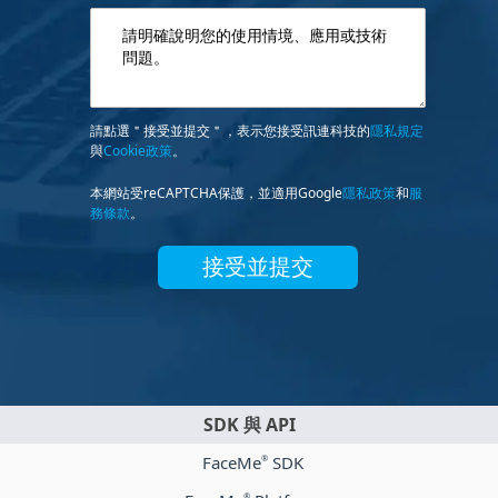
請點選＂接受並提交＂，表示您接受訊連科技的
隱私規定
與
Cookie政策
。
本網站受reCAPTCHA保護，並適用Google
隱私政策
和
服
務條款
。
接受並提交
SDK 與 API
FaceMe
SDK
®
®