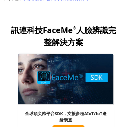
訊連科技FaceMe
人臉辨識完
®
整解決方案
全球頂尖跨平台SDK，支援多種AIoT/IoT邊
緣裝置