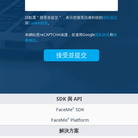
請點選＂接受並提交＂，表示您接受訊連科技的
隱私規定
與
Cookie政策
。
本網站受reCAPTCHA保護，並適用Google
隱私政策
和
服
務條款
。
接受並提交
SDK 與 API
FaceMe
SDK
®
FaceMe
Platform
®
解決方案