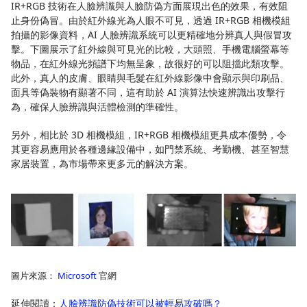
IR+RGB 技術在人臉辨識與人臉防偽方面展現出色的效果，有效阻
止身份偽冒。由於紅外線光為人眼不可見，透過 IR+RGB 相機模組
拍攝的影像資料，AI 人臉辨識系統可以更精確地分辨真人與假冒攻
擊。下圖展示了紅外線與可見光的比較，大頭照、手機電腦螢幕等
物品，在紅外線光頻譜下均無呈象，故很好的可以阻擋此類攻擊。
此外，真人的皮膚、眼睛與毛髮在紅外線影像中會顯示與印刷品、
面具等偽裝物有顯著不同，這有助於 AI 演算法快速辨識出攻擊行
為，確保人臉辨識與活體檢測的準確性。
另外，相比於 3D 相機模組，IR+RGB 相機模組更具成本優勢，令
其更容易應用於各種邊緣設備中，如門禁系統、考勤機、甚至智慧
家居裝置，為市場帶來更多元的解決方案。
圖片來源：
Microsoft
官網
延伸閱讀：
人臉辨識防偽技術可以被輕易攻破嗎？