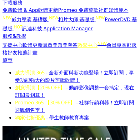
下載服務
免費軟體 & App
軟體更新
Promeo 免費萬款社群媒體範本
NEW
NEW
NEW
威力導演 基礎版
相片大師 基礎版
PowerDVD 基
HOT
礎版
訊連科技 Application Manager
服務&教學
NEW
支援中心
軟體更新
購買問題問與答
教學中心
會員專區
部落
格
好友推薦計畫
優惠
威力導演 365
- 全新介面與新功能登場！立即訂閱，享
受功能強大的影片剪輯軟體！
創意導演【20% OFF】
- 動靜影像調整一套搞定，現在
訂閱最划算！
Promeo 365 【30% OFF】
- 社群行銷利器！立即訂閱
迎戰銷售季！
獨家七折優惠
- 學生教師教育專案