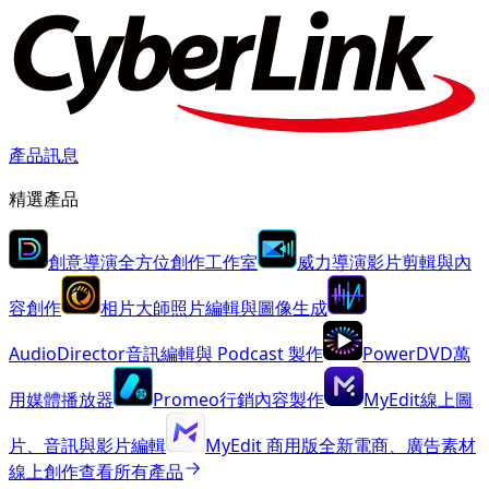
產品訊息
精選產品
創意導演
全方位創作工作室
威力導演
影片剪輯與內
容創作
相片大師
照片編輯與圖像生成
AudioDirector
音訊編輯與 Podcast 製作
PowerDVD
萬
用媒體播放器
Promeo
行銷內容製作
MyEdit
線上圖
片、音訊與影片編輯
MyEdit 商用版
全新
電商、廣告素材
線上創作
查看所有產品