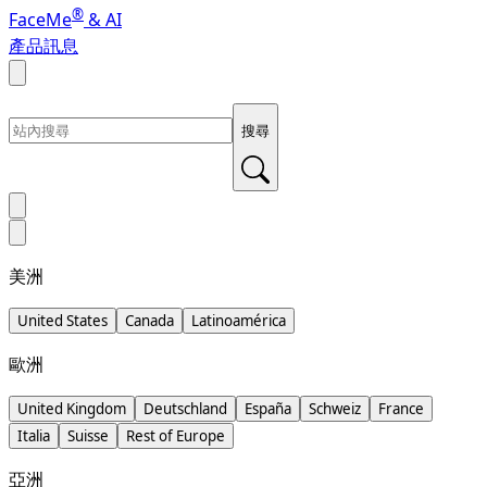
®
FaceMe
& AI
產品訊息
搜尋
美洲
United States
Canada
Latinoamérica
歐洲
United Kingdom
Deutschland
España
Schweiz
France
Italia
Suisse
Rest of Europe
亞洲