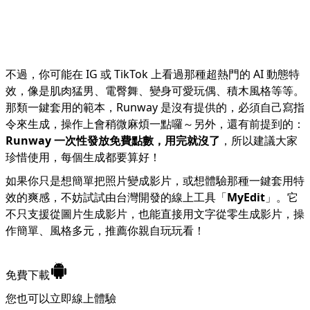
不過，你可能在 IG 或 TikTok 上看過那種超熱門的 AI 動態特
效，像是肌肉猛男、電臀舞、變身可愛玩偶、積木風格等等。
那類一鍵套用的範本，Runway 是沒有提供的，必須自己寫指
令來生成，操作上會稍微麻煩一點囉～另外，還有前提到的：
Runway 一次性發放免費點數，用完就沒了
，所以建議大家
珍惜使用，每個生成都要算好！
如果你只是想簡單把照片變成影片，或想體驗那種一鍵套用特
效的爽感，不妨試試由台灣開發的線上工具「
MyEdit
」。它
不只支援從圖片生成影片，也能直接用文字從零生成影片，操
作簡單、風格多元，推薦你親自玩玩看！
免費下載
您也可以立即
線上體驗