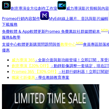
創意導演
全方位創作工作室
威力導演
影片剪輯與內容
Promeo
行銷內容製作
MyEdit
線上圖片、音訊與影片編輯
下載服務
NEW
免費軟體 & App
軟體更新
Promeo 免費萬款社群媒體範本
服務&教學
NEW
支援中心
軟體更新
購買問題問與答
教學中心
會員專區
部落
優惠
威力導演 365
- 全新介面與新功能登場！立即訂閱，享
創意導演【20% OFF】
- 動靜影像調整一套搞定，現在
Promeo 365 【30% OFF】
- 社群行銷利器！立即訂閱
獨家七折優惠
- 學生教師教育專案