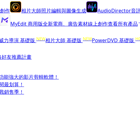
創作
相片大師
照片編輯與圖像生成
AudioDirector
音訊
MyEdit 商用版
全新
電商、廣告素材線上創作
查看所有產品
NEW
NEW
H
威力導演 基礎版
相片大師 基礎版
PowerDVD 基礎版
格
好友推薦計畫
受功能強大的影片剪輯軟體！
訂閱最划算！
迎戰銷售季！