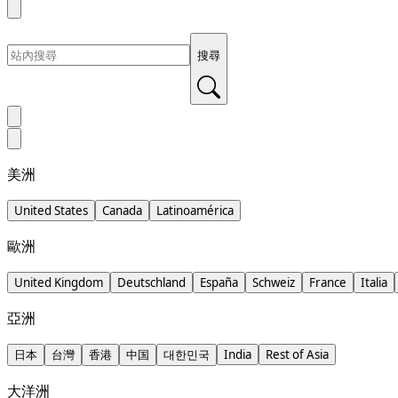
搜尋
美洲
United States
Canada
Latinoamérica
歐洲
United Kingdom
Deutschland
España
Schweiz
France
Italia
亞洲
日本
台灣
香港
中国
대한민국
India
Rest of Asia
大洋洲