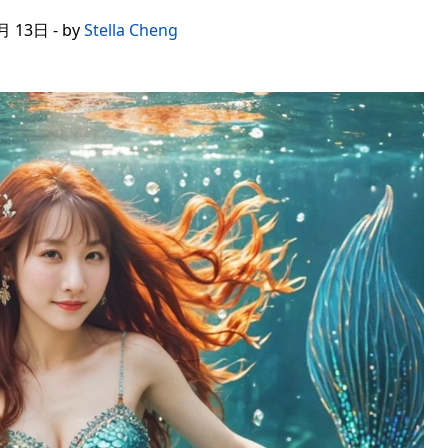
 13日 - by
Stella Cheng