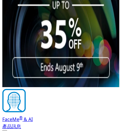
®
FaceMe
& AI
產品訊息