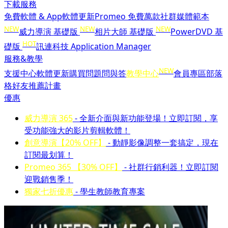
下載服務
免費軟體 & App
軟體更新
Promeo 免費萬款社群媒體範本
NEW
NEW
NEW
威力導演 基礎版
相片大師 基礎版
PowerDVD 基
HOT
礎版
訊連科技 Application Manager
服務&教學
NEW
支援中心
軟體更新
購買問題問與答
教學中心
會員專區
部落
格
好友推薦計畫
優惠
威力導演 365
- 全新介面與新功能登場！立即訂閱，享
受功能強大的影片剪輯軟體！
創意導演【20% OFF】
- 動靜影像調整一套搞定，現在
訂閱最划算！
Promeo 365 【30% OFF】
- 社群行銷利器！立即訂閱
迎戰銷售季！
獨家七折優惠
- 學生教師教育專案