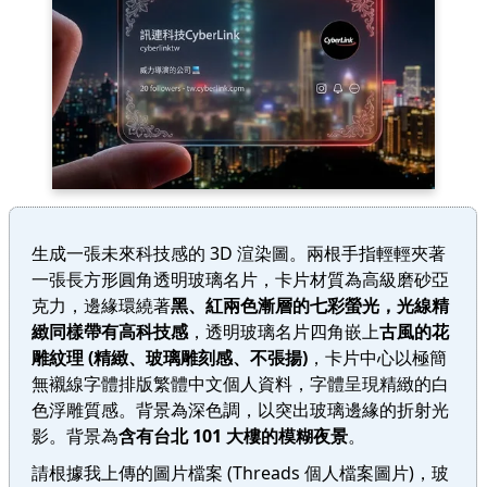
生成一張未來科技感的 3D 渲染圖。兩根手指輕輕夾著
一張長方形圓角透明玻璃名片，卡片材質為高級磨砂亞
克力，邊緣環繞著
黑、紅兩色漸層的七彩螢光，光線精
緻同樣帶有高科技感
，透明玻璃名片四角嵌上
古風的花
雕紋理 (精緻、玻璃雕刻感、不張揚)
，卡片中心以極簡
無襯線字體排版繁體中文個人資料，字體呈現精緻的白
色浮雕質感。背景為深色調，以突出玻璃邊緣的折射光
影。背景為
含有台北 101 大樓的模糊夜景
。
請根據我上傳的圖片檔案 (Threads 個人檔案圖片)，玻