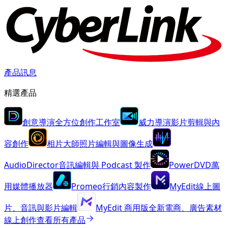
產品訊息
精選產品
創意導演
全方位創作工作室
威力導演
影片剪輯與內
容創作
相片大師
照片編輯與圖像生成
AudioDirector
音訊編輯與 Podcast 製作
PowerDVD
萬
用媒體播放器
Promeo
行銷內容製作
MyEdit
線上圖
片、音訊與影片編輯
MyEdit 商用版
全新
電商、廣告素材
線上創作
查看所有產品