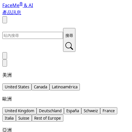
®
FaceMe
& AI
產品訊息
搜尋
美洲
United States
Canada
Latinoamérica
歐洲
United Kingdom
Deutschland
España
Schweiz
France
Italia
Suisse
Rest of Europe
亞洲