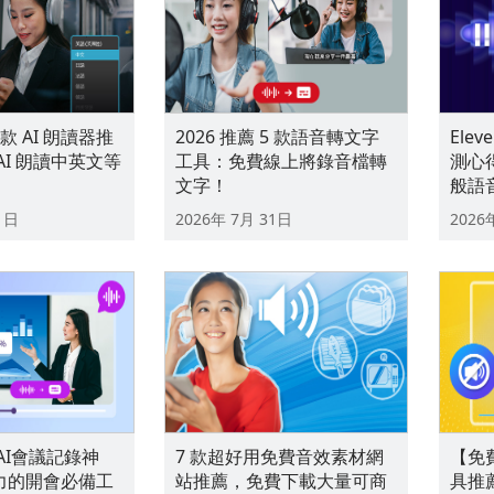
5 款 AI 朗讀器推
2026 推薦 5 款語音轉文字
Ele
AI 朗讀中英文等
工具：免費線上將錄音檔轉
測心得
文字！
般語
1日
2026年 7月 31日
2026
推AI會議記錄神
7 款超好用免費音效素材網
【免
力的開會必備工
站推薦，免費下載大量可商
具推