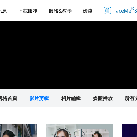
®
訊息
下載服務
服務&教學
優惠
FaceMe
&
落格首頁
影片剪輯
相片編輯
媒體播放
所有