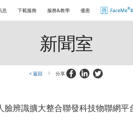
®
訊息
下載服務
服務&教學
優惠
FaceMe
&
新聞室
< 返回
|
分享
®人臉辨識擴大整合聯發科技物聯網平台G