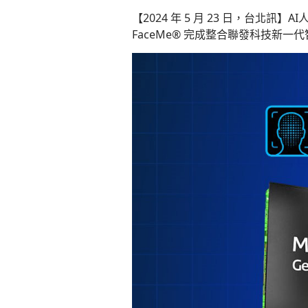
【
2024
年
5
月
2
3
日，台北訊】
AI
FaceMe
®
完成整合聯發科技新一代