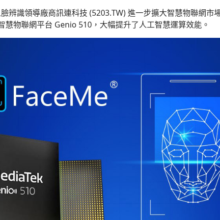
人臉辨識領導廠商訊連科技
(5203.TW)
進一步擴大
智慧物聯網
市
智慧物聯網
平台
Genio
510
，大幅提升了人工智慧運算效能。