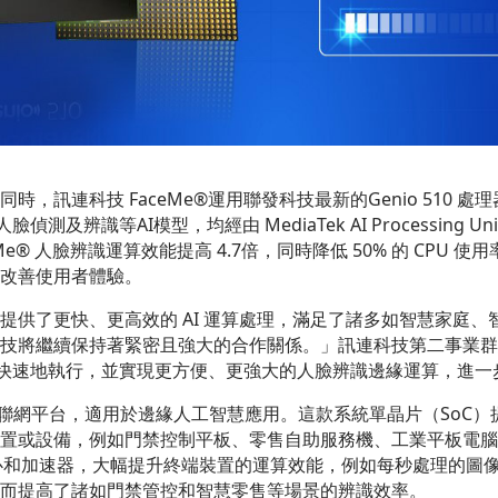
，訊連科技 FaceMe®運用聯發科技最新的Genio 510 
偵測及辨識等AI模型，均經由 MediaTek AI Processing
Me® 人臉辨識運算效能提高 4.7倍，同時降低 50% 的 CPU
改善使用者體驗。
提供了更快、更高效的 AI 運算處理，滿足了諸多如智慧家庭
技將繼續保持著緊密且強大的合作關係。」訊連科技第二事業群總經
能夠更快速地執行，並實現更方便、更強大的人臉辨識邊緣運算，進
效的物聯網平台，適用於邊緣人工智慧應用。這款系統單晶片（SoC）
置或設備，例如門禁控制平板、零售自助服務機、工業平板電腦
AI 核心和加速器，大幅提升終端裝置的運算效能，例如每秒處理的圖像格
而提高了諸如門禁管控和智慧零售等場景的辨識效率。