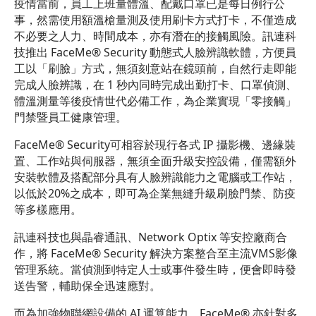
疫情當前，員工上班量體溫、配戴口罩已是每日例行公
事，然需使用額溫槍量測及使用刷卡方式打卡，不僅造成
不必要之人力、時間成本，亦有潛在的接觸風險。訊連科
技推出 FaceMe® Security 動態式人臉辨識軟體，方便員
工以「刷臉」方式，無須刻意站在鏡頭前，自然行走即能
完成人臉辨識，在 1 秒內同時完成出勤打卡、口罩偵測、
體溫測量等後疫情世代必備工作，為企業實現「零接觸」
門禁暨員工健康管理。
FaceMe® Security可相容於現行各式 IP 攝影機、邊緣裝
置、工作站與伺服器，無須全面升級安控設備，僅需額外
安裝軟體及搭配部分具有人臉辨識能力之電腦或工作站，
以低於20%之成本，即可為企業無縫升級刷臉門禁、防疫
等多樣應用。
訊連科技也與晶睿通訊、Network Optix 等安控廠商合
作，將 FaceMe® Security 解決方案整合至主流VMS影像
管理系統。當偵測到特定人士或事件發生時，便會即時發
送告警，輔助保全迅速應對。
而為加強物聯網設備的 AI 運算能力，FaceMe® 亦針對多