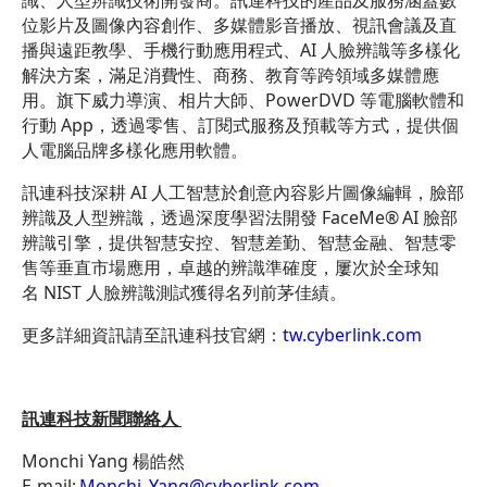
識、人型辨識技術開發商。訊連科技的產品及服務涵蓋數
位影片及圖像內容創作、多媒體影音播放、視訊會議及直
播與遠距教學、手機行動應用程式、AI 人臉辨識等多樣化
解決方案，滿足消費性、商務、教育等跨領域多媒體應
用。旗下威力導演、相片大師、PowerDVD 等電腦軟體和
行動 App，透過零售、訂閱式服務及預載等方式，提供個
人電腦品牌多樣化應用軟體。
訊連科技深耕 AI 人工智慧於創意內容影片圖像編輯，臉部
辨識及人型辨識，透過深度學習法開發 FaceMe
®
AI 臉部
辨識引擎，提供智慧安控、智慧差勤、智慧金融、智慧零
售等垂直市場應用，卓越的辨識準確度，屢次於全球知
名 NIST 人臉辨識測試獲得名列前茅佳績。
更多詳細資訊請至訊連科技官網：
tw.cyberlink.com
訊連科技新聞聯絡人
Monchi Yang 楊皓然
E-mail:
Monchi_Yang@cyberlink.com