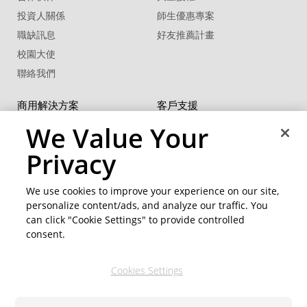
投資人關係
師生優惠專案
職缺訊息
好友推薦計畫
校園大使
聯絡我們
商用解決方案
客戶支援
U 系列
支援中心
We Value Your
®
FaceMe
SDK
軟體更新
Privacy
教學中心
CCP國際專業認證
We use cookies to improve your experience on our site,
personalize content/ads, and analyze our traffic. You
社群資源
變更地區
can click "Cookie Settings" to provide controlled
會員專區
consent.
部落格
Cookies Settings
關注我們