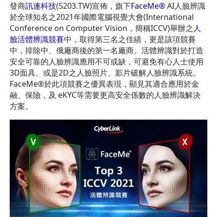
發商
訊連科技
(5203.TW)宣佈，旗下
FaceMe®
AI人臉辨識
於全球知名之2021年國際電腦視覺大會(International
Conference on Computer Vision，簡稱ICCV)舉辦之
人
臉活體辨識競賽
中，取得第三名之佳績，更是該項競賽
中，排除中、俄廠商後的第一名廠商。活體辨識對於打造
安全可靠的人臉辨識應用不可或缺，可避免有心人士使用
3D面具、或是2D之人臉照片、影片破解人臉辨識系統。
FaceMe®於此項競賽之優異表現，顯見其適合應用於金
融、保險，及 eKYC等需要更高安全係數的人臉辨識解決
方案。