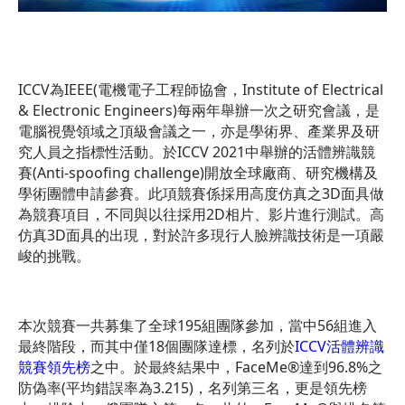
ICCV為IEEE(電機電子工程師協會，Institute of Electrical
& Electronic Engineers)每兩年舉辦一次之研究會議，是
電腦視覺領域之頂級會議之一，亦是學術界、產業界及研
究人員之指標性活動。於ICCV 2021中舉辦的活體辨識競
賽(Anti-spoofing challenge)開放全球廠商、研究機構及
學術團體申請參賽。此項競賽係採用高度仿真之3D面具做
為競賽項目，不同與以往採用2D相片、影片進行測試。高
仿真3D面具的出現，對於許多現行人臉辨識技術是一項嚴
峻的挑戰。
本次競賽一共募集了全球195組團隊參加，當中56組進入
最終階段，而其中僅18個團隊達標，名列於
ICCV活體辨識
競賽領先榜
之中。於最終結果中，FaceMe®達到96.8%之
防偽率(平均錯誤率為3.215)，名列第三名，更是領先榜