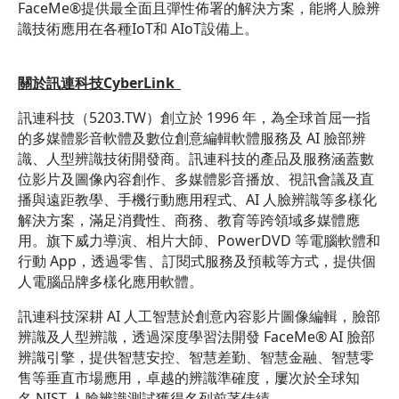
FaceMe®提供最全面且彈性佈署的解決方案，能將人臉辨
識技術應用在各種IoT和 AIoT設備上。
關於訊連科技CyberLink
訊連科技（
5203.TW
）創立於 1996 年，為全球首屈一指
的多媒體影音軟體及數位創意編輯軟體服務及 AI 臉部辨
識、人型辨識技術開發商。訊連科技的產品及服務涵蓋數
位影片及圖像內容創作、多媒體影音播放、視訊會議及直
播與遠距教學、手機行動應用程式、AI 人臉辨識等多樣化
解決方案，滿足消費性、商務、教育等跨領域多媒體應
用。旗下威力導演、相片大師、PowerDVD 等電腦軟體和
行動 App，透過零售、訂閱式服務及預載等方式，提供個
人電腦品牌多樣化應用軟體。
訊連科技深耕 AI 人工智慧於創意內容影片圖像編輯，臉部
辨識及人型辨識，透過深度學習法開發 FaceMe
®
AI 臉部
辨識引擎，提供智慧安控、智慧差勤、智慧金融、智慧零
售等垂直市場應用，卓越的辨識準確度，屢次於全球知
名 NIST 人臉辨識測試獲得名列前茅佳績。