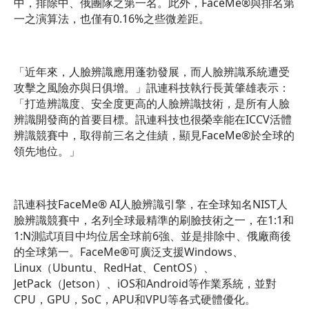
中，排除中、俄團隊之第一名。此外，FaceMe®與排名第
一之演算法，也僅有0.16%之些微差距。
「近年來，人臉辨識應用蓬勃發展，而人臉辨識系統遭受
攻擊之風險亦與日俱增。」訊連科技執行長黃肇雄表示：
「打造辨識度、安全度更高的人臉辨識技術，是所有人臉
辨識開發商的首要目標。訊連科技也很榮幸能在ICCV活體
辨識競賽中，取得前三名之佳績，顯見FaceMe®於全球的
領先地位。」
訊連科技FaceMe® AI人臉辨識引擎，在全球知名NIST人
臉辨識競賽中，名列全球最精準的刷臉技術之一，在1:1和
1:N測試項目中均位居全球前6強、並是排除中、俄廠商後
的全球第一。FaceMe®可廣泛支援Windows、
Linux（Ubuntu、RedHat、CentOS）、
JetPack（Jetson）、iOS和Android等作業系統，並對
CPU，GPU，SoC，APU和VPU等各式硬體優化。