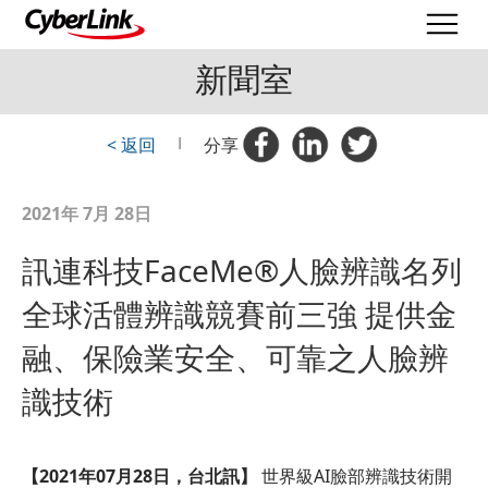
新聞室
< 返回
|
分享
2021年 7月 28日
訊連科技FaceMe®人臉辨識名列
全球活體辨識競賽前三強 提供金
融、保險業安全、可靠之人臉辨
識技術
【
2021
年
07
月
28
日，台北訊】
世界級AI臉部辨識技術開