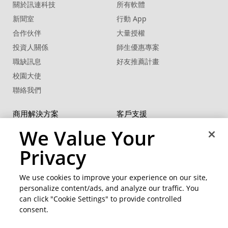
關於訊連科技
所有軟體
新聞室
行動 App
合作伙伴
大量授權
投資人關係
師生優惠專案
職缺訊息
好友推薦計畫
校園大使
聯絡我們
商用解決方案
客戶支援
U 系列
支援中心
We Value Your
®
FaceMe
SDK
軟體更新
Privacy
教學中心
CCP國際專業認證
We use cookies to improve your experience on our site,
personalize content/ads, and analyze our traffic. You
社群資源
變更地區
can click "Cookie Settings" to provide controlled
會員專區
consent.
部落格