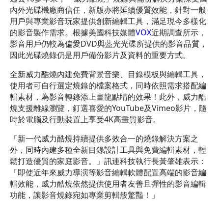
內外光碟機廠商信任，新版亦將延續優質效能，針對一般
用戶與專業影音玩家提供創新編輯工具，滿足現今多樣化
的影音製作需求。根據美國科技媒體
VOX
近期調查所示，
影音用戶仍較為偏愛DVD與藍光光碟所提供的影音品質，
因此光碟燒錄仍是用戶備份影片及資料的重要方式。
全新威力酷燒內建免費背景音樂、目錄模板與編輯工具，
使用者可自行選定燒錄的檔案格式，同時依照需求搭配編
輯素材，為影音轉錄添上畫龍點睛的效果！此外，威力酷
燒支援離線瀏覽，釘選喜愛的YouTube及Vimeo影片，隨
時於電腦及行動裝置上享受4K高畫質影音。
「新一代威力酷燒持續提供多效合一的燒錄解決方案之
外，同時內建多種全新目錄設計工具與免費編輯素材，輕
鬆打造優質的家庭影音。」訊連科技執行長黃肇雄表示：
「即使近年來威力導演等影音編輯軟體配置高端的影音編
輯效能，威力酷燒依然提供使用者友善且彈性的影音編輯
功能，讓影音燒錄宛如專業剪輯般驚豔！」