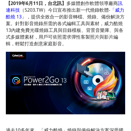
【
2019
年
6
月
11
日，台北訊】
多媒體創作軟體領導廠商
訊
連科技
（5203.TW）今日宣布推出新一代燒錄軟體-
「威力
酷燒 13」
，提供全效合一的影音轉檔、燒錄、備份解決方
案。針對影音燒錄所需的各式編輯工具與素材，威力酷燒
13內建免費光碟燒錄工具與目錄模板、背景音樂庫、與各
式多媒體素材，用戶可依照需求彈性客製照片與影片編
輯，輕鬆打造創意家庭影音。
過去10多年來，「威力酷燒」燒錄與備份解決方案深受國